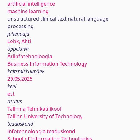
artificial intelligence
machine learning
unstructured clinical text natural language
processing
juhendaja
Lohk, Ahti
õppekava
Äriinfotehnoloogia
Business Information Technology
kaitsmiskuupäev
29.05.2025
keel
est
asutus
Tallinna Tehnikaülikool
Tallinn University of Technology
teaduskond
infotehnoloogia teaduskond
School of Information Technologies