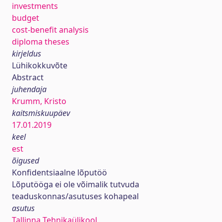
investments
budget
cost-benefit analysis
diploma theses
kirjeldus
Lühikokkuvõte
Abstract
juhendaja
Krumm, Kristo
kaitsmiskuupäev
17.01.2019
keel
est
õigused
Konfidentsiaalne lõputöö
Lõputööga ei ole võimalik tutvuda
teaduskonnas/asutuses kohapeal
asutus
Tallinna Tehnikaülikool