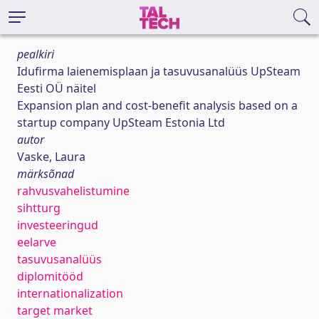
pealkiri
Idufirma laienemisplaan ja tasuvusanalüüs UpSteam
Eesti OÜ näitel
Expansion plan and cost-benefit analysis based on a
startup company UpSteam Estonia Ltd
autor
Vaske, Laura
märksõnad
rahvusvahelistumine
sihtturg
investeeringud
eelarve
tasuvusanalüüs
diplomitööd
internationalization
target market