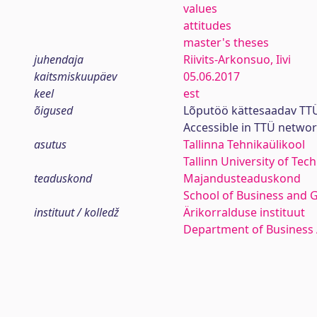
values
attitudes
master's theses
juhendaja
Riivits-Arkonsuo, Iivi
kaitsmiskuupäev
05.06.2017
keel
est
õigused
Lõputöö kättesaadav TTÜ
Accessible in TTÜ netwo
asutus
Tallinna Tehnikaülikool
Tallinn University of Tec
teaduskond
Majandusteaduskond
School of Business and 
instituut / kolledž
Ärikorralduse instituut
Department of Business 