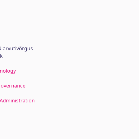
 arvutivõrgus
rk
hnology
Governance
Administration