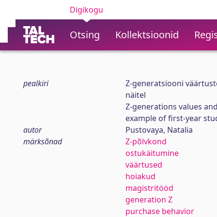
Digikogu
Otsing
Kollektsioonid
Regis
pealkiri
Z-generatsiooni väärtus
näitel
Z-generations values and
example of first-year st
autor
Pustovaya, Natalia
märksõnad
Z-põlvkond
ostukäitumine
väärtused
hoiakud
magistritööd
generation Z
purchase behavior