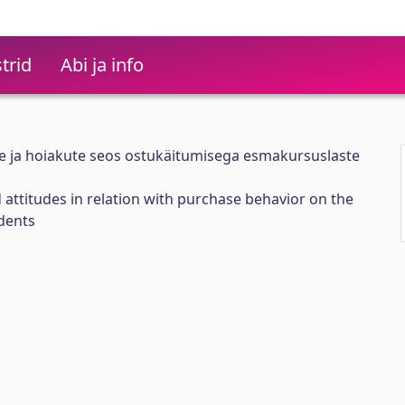
trid
Abi ja info
te ja hoiakute seos ostukäitumisega esmakursuslaste
 attitudes in relation with purchase behavior on the
udents