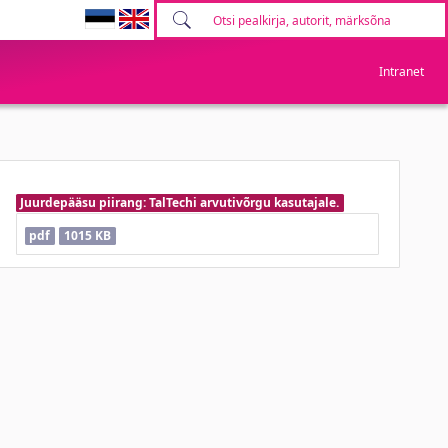
Intranet
Juurdepääsu piirang: TalTechi arvutivõrgu kasutajale.
pdf
1015 KB