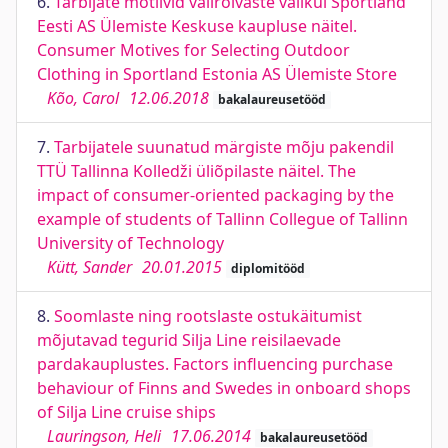
6.
Tarbijate motiivid välirõivaste valikul Sportland
Eesti AS Ülemiste Keskuse kaupluse näitel.
Consumer Motives for Selecting Outdoor
Clothing in Sportland Estonia AS Ülemiste Store
Kõo, Carol
12.06.2018
bakalaureusetööd
7.
Tarbijatele suunatud märgiste mõju pakendil
TTÜ Tallinna Kolledži üliõpilaste näitel. The
impact of consumer-oriented packaging by the
example of students of Tallinn Collegue of Tallinn
University of Technology
Kütt, Sander
20.01.2015
diplomitööd
8.
Soomlaste ning rootslaste ostukäitumist
mõjutavad tegurid Silja Line reisilaevade
pardakauplustes. Factors influencing purchase
behaviour of Finns and Swedes in onboard shops
of Silja Line cruise ships
Lauringson, Heli
17.06.2014
bakalaureusetööd