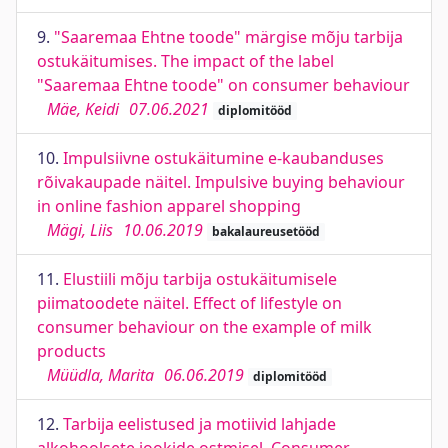
9.
"Saaremaa Ehtne toode" märgise mõju tarbija
ostukäitumises. The impact of the label
"Saaremaa Ehtne toode" on consumer behaviour
Mäe, Keidi
07.06.2021
diplomitööd
10.
Impulsiivne ostukäitumine e-kaubanduses
rõivakaupade näitel. Impulsive buying behaviour
in online fashion apparel shopping
Mägi, Liis
10.06.2019
bakalaureusetööd
11.
Elustiili mõju tarbija ostukäitumisele
piimatoodete näitel. Effect of lifestyle on
consumer behaviour on the example of milk
products
Müüdla, Marita
06.06.2019
diplomitööd
12.
Tarbija eelistused ja motiivid lahjade