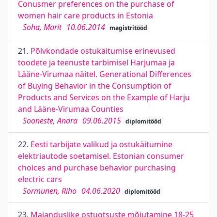
Conusmer preferences on the purchase of
women hair care products in Estonia
Soha, Marit
10.06.2014
magistritööd
21.
Põlvkondade ostukäitumise erinevused
toodete ja teenuste tarbimisel Harjumaa ja
Lääne-Virumaa näitel. Generational Differences
of Buying Behavior in the Consumption of
Products and Services on the Example of Harju
and Lääne-Virumaa Counties
Sooneste, Andra
09.06.2015
diplomitööd
22.
Eesti tarbijate valikud ja ostukäitumine
elektriautode soetamisel. Estonian consumer
choices and purchase behavior purchasing
electric cars
Sormunen, Riho
04.06.2020
diplomitööd
23.
Majanduslike ostuotsuste mõjutamine 18-25