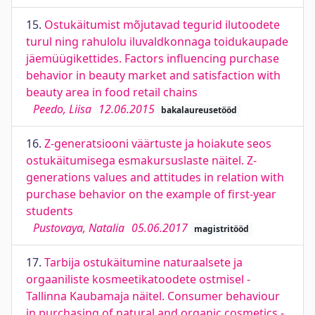
15.
Ostukäitumist mõjutavad tegurid ilutoodete
turul ning rahulolu iluvaldkonnaga toidukaupade
jäemüügikettides. Factors influencing purchase
behavior in beauty market and satisfaction with
beauty area in food retail chains
Peedo, Liisa
12.06.2015
bakalaureusetööd
16.
Z-generatsiooni väärtuste ja hoiakute seos
ostukäitumisega esmakursuslaste näitel. Z-
generations values and attitudes in relation with
purchase behavior on the example of first-year
students
Pustovaya, Natalia
05.06.2017
magistritööd
17.
Tarbija ostukäitumine naturaalsete ja
orgaaniliste kosmeetikatoodete ostmisel -
Tallinna Kaubamaja näitel. Consumer behaviour
in purchasing of natural and organic cosmetics -