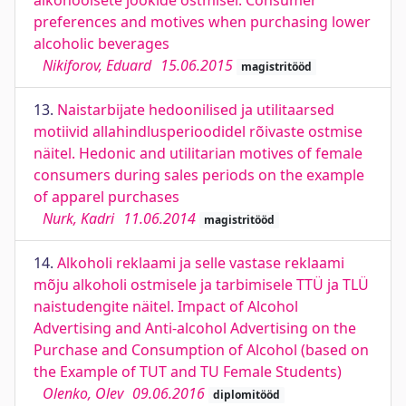
alkohoolsete jookide ostmisel. Consumer
preferences and motives when purchasing lower
alcoholic beverages
Nikiforov, Eduard
15.06.2015
magistritööd
13.
Naistarbijate hedoonilised ja utilitaarsed
motiivid allahindlusperioodidel rõivaste ostmise
näitel. Hedonic and utilitarian motives of female
consumers during sales periods on the example
of apparel purchases
Nurk, Kadri
11.06.2014
magistritööd
14.
Alkoholi reklaami ja selle vastase reklaami
mõju alkoholi ostmisele ja tarbimisele TTÜ ja TLÜ
naistudengite näitel. Impact of Alcohol
Advertising and Anti-alcohol Advertising on the
Purchase and Consumption of Alcohol (based on
the Example of TUT and TU Female Students)
Olenko, Olev
09.06.2016
diplomitööd