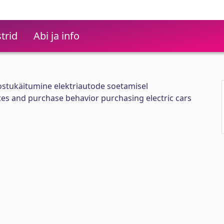
trid
Abi ja info
a ostukäitumine elektriautode soetamisel
es and purchase behavior purchasing electric cars