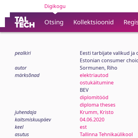
Digikogu
Otsing
Kollektsioonid
Regis
pealkiri
Eesti tarbijate valikud j
Estonian consumer choic
autor
Sormunen, Riho
märksõnad
elektriautod
ostukäitumine
BEV
diplomitööd
diploma theses
juhendaja
Krumm, Kristo
kaitsmiskuupäev
04.06.2020
keel
est
asutus
Tallinna Tehnikaülikool