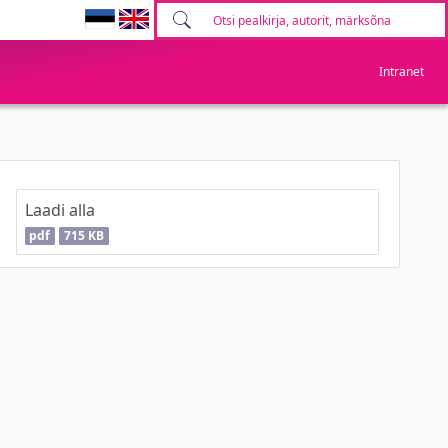
Intranet
Laadi alla
pdf
715 KB