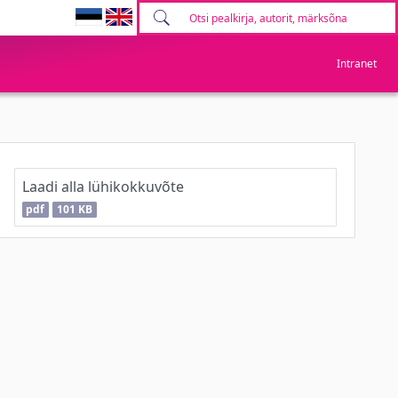
Intranet
Laadi alla lühikokkuvõte
pdf
101 KB