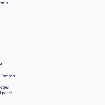
mfort
d
!
 Comfort
modes
l panel