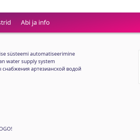
trid
Abi ja info
ise süsteemi automatiseerimine
ian water supply system
 снабжения артезианской водой
LOGO!