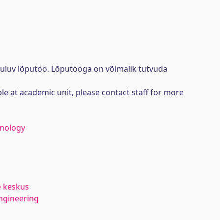
uuluv lõputöö. Lõputööga on võimalik tutvuda
ble at academic unit, please contact staff for more
hnology
e keskus
ngineering