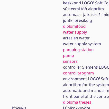
keskkond LOGO! Soft Co
süsteemi töö algoritm
automaat- ja käsirežiimi
juhtkilbi esikülg
diplomitööd
water supply
artesian water
water supply system
pumping station
pump
sensors
controller Siemens LOGO
control program
environment LOGO! Soft
algorithm for the system
automatic and manual 
front panel of the contro
diploma theses
kirjeldus
Lühikokkuvõte