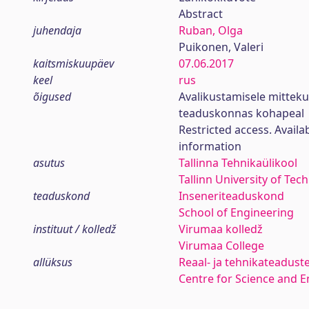
Abstract
juhendaja
Ruban, Olga
Puikonen, Valeri
kaitsmiskuupäev
07.06.2017
keel
rus
õigused
Avalikustamisele mittek
teaduskonnas kohapeal
Restricted access. Availa
information
asutus
Tallinna Tehnikaülikool
Tallinn University of Tec
teaduskond
Inseneriteaduskond
School of Engineering
instituut / kolledž
Virumaa kolledž
Virumaa College
allüksus
Reaal- ja tehnikateadust
Centre for Science and E