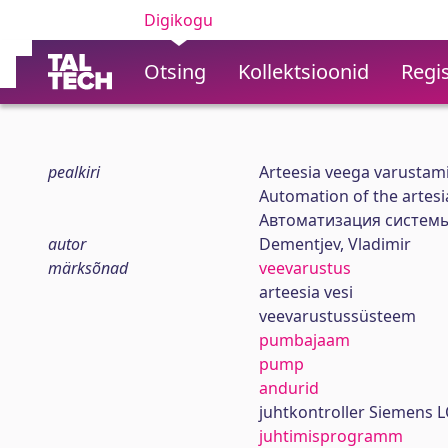
Digikogu
Otsing
Kollektsioonid
Regis
pealkiri
Arteesia veega varustam
Automation of the artes
Автоматизация системы
autor
Dementjev, Vladimir
märksõnad
veevarustus
arteesia vesi
veevarustussüsteem
pumbajaam
pump
andurid
juhtkontroller Siemens 
juhtimisprogramm