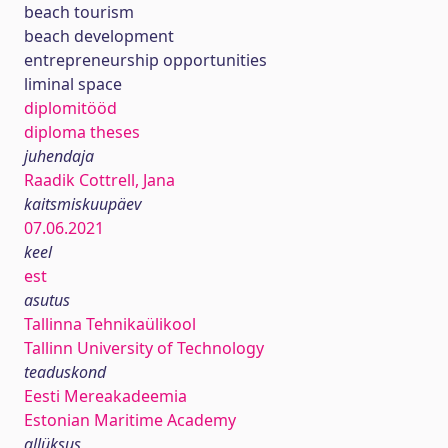
beach tourism
beach development
entrepreneurship opportunities
liminal space
diplomitööd
diploma theses
juhendaja
Raadik Cottrell, Jana
kaitsmiskuupäev
07.06.2021
keel
est
asutus
Tallinna Tehnikaülikool
Tallinn University of Technology
teaduskond
Eesti Mereakadeemia
Estonian Maritime Academy
allüksus