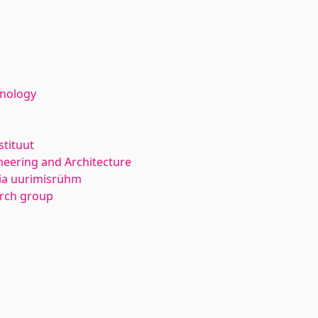
hnology
stituut
neering and Architecture
ia uurimisrühm
rch group