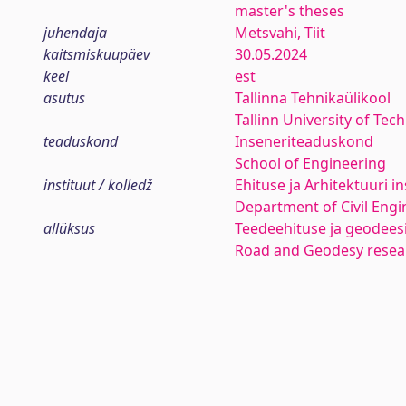
master's theses
juhendaja
Metsvahi, Tiit
kaitsmiskuupäev
30.05.2024
keel
est
asutus
Tallinna Tehnikaülikool
Tallinn University of Tec
teaduskond
Inseneriteaduskond
School of Engineering
instituut / kolledž
Ehituse ja Arhitektuuri in
Department of Civil Engi
allüksus
Teedeehituse ja geodees
Road and Geodesy resea