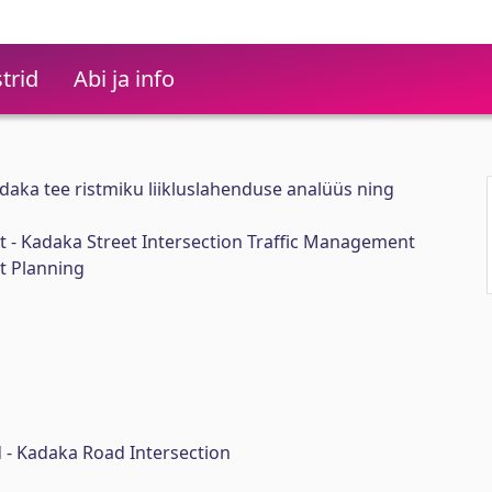
trid
Abi ja info
Kadaka tee ristmiku liikluslahenduse analüüs ning
et - Kadaka Street Intersection Traffic Management
t Planning
d - Kadaka Road Intersection