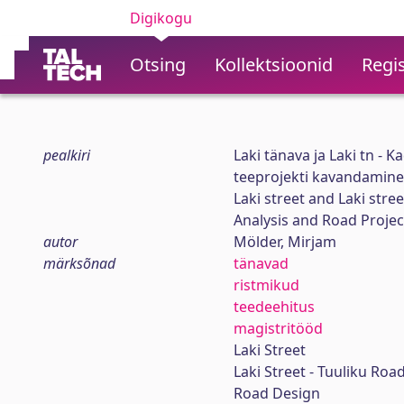
Digikogu
Otsing
Kollektsioonid
Regis
pealkiri
Laki tänava ja Laki tn - 
teeprojekti kavandamine
Laki street and Laki stre
Analysis and Road Projec
autor
Mölder, Mirjam
märksõnad
tänavad
ristmikud
teedeehitus
magistritööd
Laki Street
Laki Street - Tuuliku Roa
Road Design