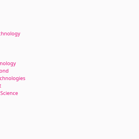
chnology
hnology
kond
echnologies
t
 Science