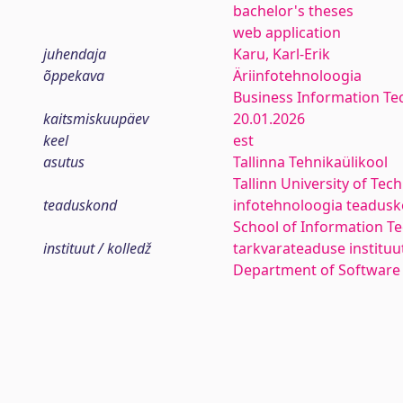
bachelor's theses
web application
juhendaja
Karu, Karl-Erik
õppekava
Äriinfotehnoloogia
Business Information Te
kaitsmiskuupäev
20.01.2026
keel
est
asutus
Tallinna Tehnikaülikool
Tallinn University of Tec
teaduskond
infotehnoloogia teadus
School of Information T
instituut / kolledž
tarkvarateaduse instituu
Department of Software