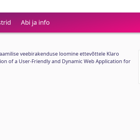
trid
Abi ja info
aamilise veebirakenduse loomine ettevõttele Klaro
on of a User-Friendly and Dynamic Web Application for