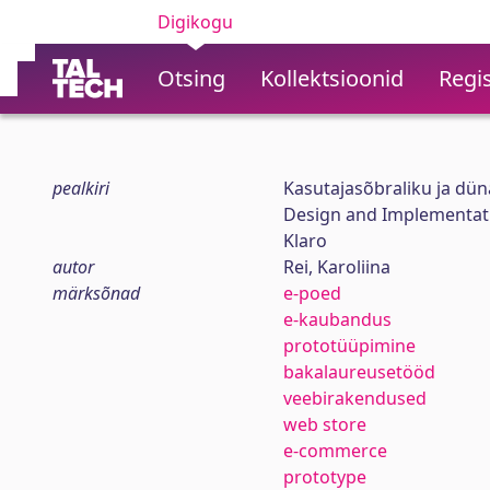
Digikogu
Otsing
Kollektsioonid
Regis
pealkiri
Kasutajasõbraliku ja dün
Design and Implementati
Klaro
autor
Rei, Karoliina
märksõnad
e-poed
e-kaubandus
prototüüpimine
bakalaureusetööd
veebirakendused
web store
e-commerce
prototype