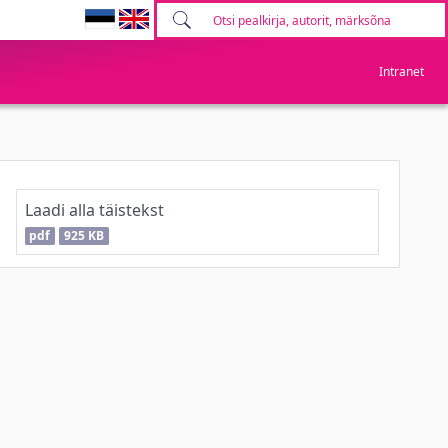
Intranet
Laadi alla täistekst
pdf
925 KB