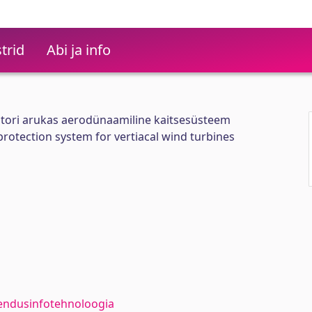
trid
Abi ja info
atori arukas aerodünaamiline kaitsesüsteem
protection system for vertiacal wind turbines
endusinfotehnoloogia