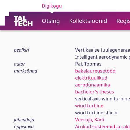
Digikogu
Otsing
Kollektsioonid
Regis
pealkiri
Vertikaalse tuulegenera
Intelligent aerodynamic 
autor
Pai, Toomas
märksõnad
bakalaureusetööd
elektrituulikud
aerodünaamika
bachelor's theses
vertical axis wind turbine
wind turbine
wind turbine shield
juhendaja
Veeroja, Kädi
õppekava
Arukad süsteemid ja rak