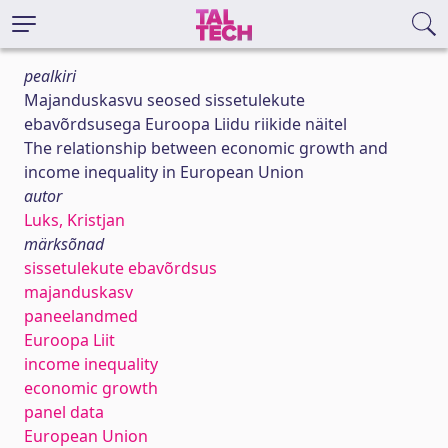
pealkiri
Majanduskasvu seosed sissetulekute
ebavõrdsusega Euroopa Liidu riikide näitel
The relationship between economic growth and
income inequality in European Union
autor
Luks, Kristjan
märksõnad
sissetulekute ebavõrdsus
majanduskasv
paneelandmed
Euroopa Liit
income inequality
economic growth
panel data
European Union