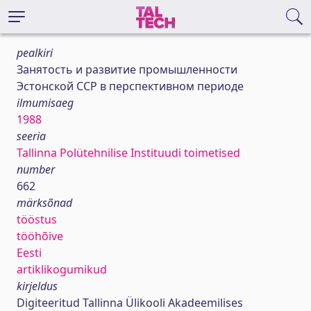
pealkiri
Занятость и развитие промышленности
Эстонской ССР в перспективном периоде
ilmumisaeg
1988
seeria
Tallinna Polütehnilise Instituudi toimetised
number
662
märksõnad
tööstus
tööhõive
Eesti
artiklikogumikud
kirjeldus
Digiteeritud Tallinna Ülikooli Akadeemilises