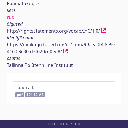
Raamatukogus
keel
rus
õigused
http://rightsstatements.org/vocab/InC/1.0/
identifikaator
https://digikogu.taltech.ee/et/Item/99aea0f4-8e9e-
4160-9c30-d3f620ce0ed8/
asutus
Tallinna Polütehniline Instituut
Laadi alla
pdf
104,12 MB
TALTECH DIGIKOGU