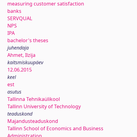
measuring customer satisfaction
banks
SERVQUAL
NPS
IPA
bachelor's theses
juhendaja
Ahmet, Ilzija
kaitsmiskuupäev
12.06.2015
keel
est
asutus
Tallinna Tehnikaülikool
Tallinn University of Technology
teaduskond
Majandusteaduskond
Tallinn School of Economics and Business
Administration