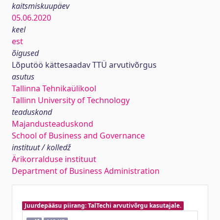
kaitsmiskuupäev
05.06.2020
keel
est
õigused
Lõputöö kättesaadav TTÜ arvutivõrgus
asutus
Tallinna Tehnikaülikool
Tallinn University of Technology
teaduskond
Majandusteaduskond
School of Business and Governance
instituut / kolledž
Ärikorralduse instituut
Department of Business Administration
Juurdepääsu piirang: TalTechi arvutivõrgu kasutajale.