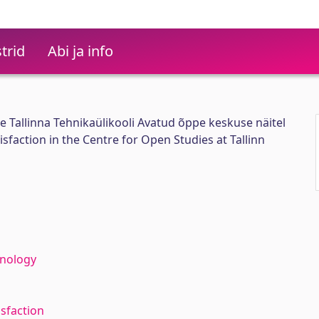
trid
Abi ja info
 Tallinna Tehnikaülikooli Avatud õppe keskuse näitel
faction in the Centre for Open Studies at Tallinn
hnology
sfaction