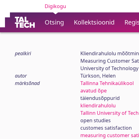
Digikogu
Otsing
Kollektsioonid
Regis
pealkiri
Kliendirahulolu mõõtmine
Measuring Customer Satis
University of Technology
autor
Türkson, Helen
märksõnad
Tallinna Tehnikaülikool
avatud õpe
täiendusõppurid
kliendirahulolu
Tallinn University of Tec
open studies
customes satisfaction
measuring customer sati