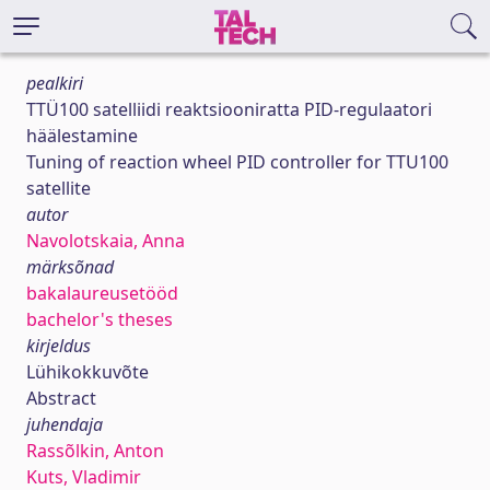
pealkiri
TTÜ100 satelliidi reaktsiooniratta PID-regulaatori
häälestamine
Tuning of reaction wheel PID controller for TTU100
satellite
autor
Navolotskaia, Anna
märksõnad
bakalaureusetööd
bachelor's theses
kirjeldus
Lühikokkuvõte
Abstract
juhendaja
Rassõlkin, Anton
Kuts, Vladimir