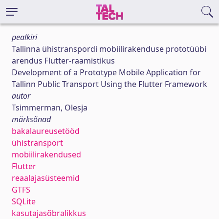
pealkiri
Tallinna ühistranspordi mobiilirakenduse prototüübi
arendus Flutter-raamistikus
Development of a Prototype Mobile Application for
Tallinn Public Transport Using the Flutter Framework
autor
Tsimmerman, Olesja
märksõnad
bakalaureusetööd
ühistransport
mobiilirakendused
Flutter
reaalajasüsteemid
GTFS
SQLite
kasutajasõbralikkus