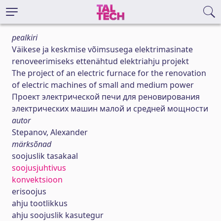
pealkiri
Väikese ja keskmise võimsusega elektrimasinate
renoveerimiseks ettenähtud elektriahju projekt
The project of an electric furnace for the renovation
of electric machines of small and medium power
Проект электрической печи для реновирования
электрических машин малой и средней мощности
autor
Stepanov, Alexander
märksõnad
soojuslik tasakaal
soojusjuhtivus
konvektsioon
erisoojus
ahju tootlikkus
ahju soojuslik kasutegur