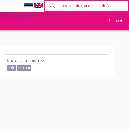
Intranet
Laadi alla täistekst
pdf
991 KB