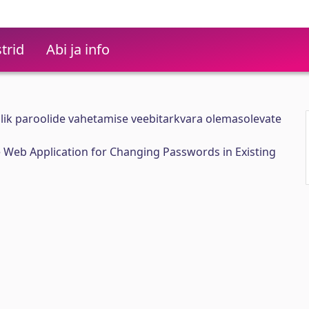
trid
Abi ja info
slik paroolide vahetamise veebitarkvara olemasolevate
e Web Application for Changing Passwords in Existing