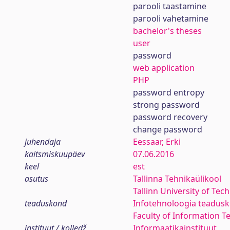
parooli taastamine
parooli vahetamine
bachelor's theses
user
password
web application
PHP
password entropy
strong password
password recovery
change password
juhendaja
Eessaar, Erki
kaitsmiskuupäev
07.06.2016
keel
est
asutus
Tallinna Tehnikaülikool
Tallinn University of Tec
teaduskond
Infotehnoloogia teadus
Faculty of Information T
instituut / kolledž
Informaatikainstituut