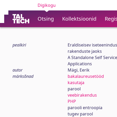
Digikogu
Otsing
Kollektsioonid
Regis
pealkiri
Eraldiseisev iseteenindu
rakenduste jaoks
A Standalone Self Servic
Applications
autor
Mägi, Eerik
märksõnad
bakalaureusetööd
kasutaja
parool
veebirakendus
PHP
parooli entroopia
tugev parool