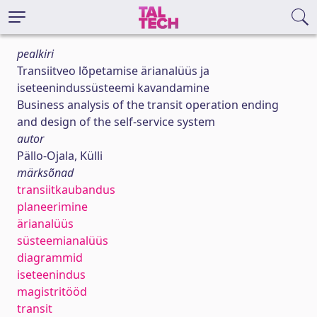
pealkiri
Transiitveo lõpetamise ärianalüüs ja
iseteenindussüsteemi kavandamine
Business analysis of the transit operation ending
and design of the self-service system
autor
Pällo-Ojala, Külli
märksõnad
transiitkaubandus
planeerimine
ärianalüüs
süsteemianalüüs
diagrammid
iseteenindus
magistritööd
transit