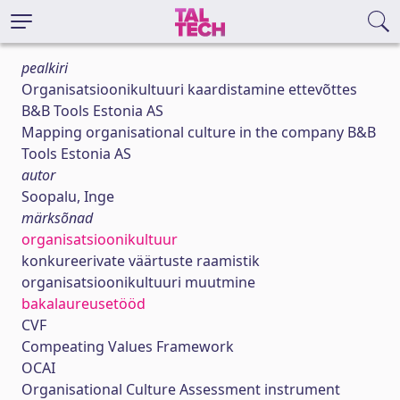
pealkiri
Organisatsioonikultuuri kaardistamine ettevõttes
B&B Tools Estonia AS
Mapping organisational culture in the company B&B
Tools Estonia AS
autor
Soopalu, Inge
märksõnad
organisatsioonikultuur
konkureerivate väärtuste raamistik
organisatsioonikultuuri muutmine
bakalaureusetööd
CVF
Compeating Values Framework
OCAI
Organisational Culture Assessment instrument