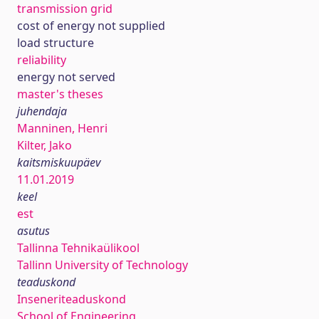
transmission grid
cost of energy not supplied
load structure
reliability
energy not served
master's theses
juhendaja
Manninen, Henri
Kilter, Jako
kaitsmiskuupäev
11.01.2019
keel
est
asutus
Tallinna Tehnikaülikool
Tallinn University of Technology
teaduskond
Inseneriteaduskond
School of Engineering