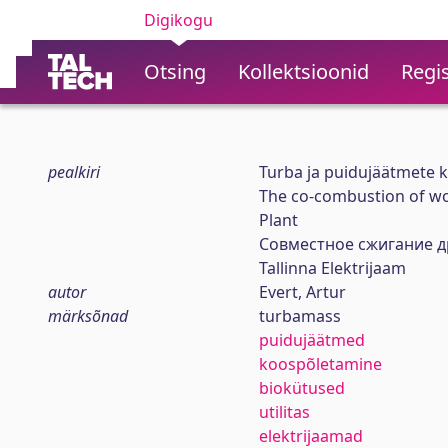
Digikogu
Otsing
Kollektsioonid
Regis
pealkiri
Turba ja puidujäätmete k
The co-combustion of wo
Plant
Совместное сжигание д
Tallinna Elektrijaam
autor
Evert, Artur
märksõnad
turbamass
puidujäätmed
koospõletamine
biokütused
utilitas
elektrijaamad