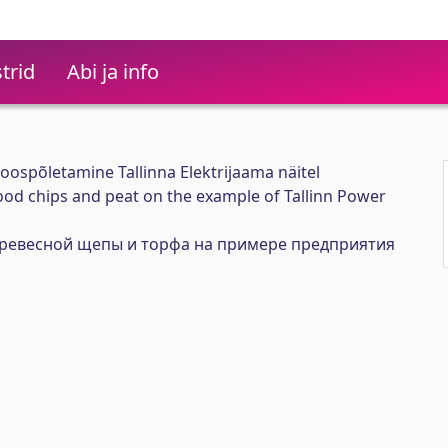
trid
Abi ja info
oospõletamine Tallinna Elektrijaama näitel
od chips and peat on the example of Tallinn Power
ревесной щепы и торфа на примере предприятия