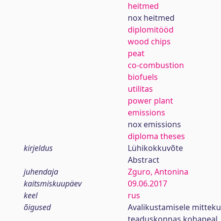
heitmed
nox heitmed
diplomitööd
wood chips
peat
co-combustion
biofuels
utilitas
power plant
emissions
nox emissions
diploma theses
kirjeldus
Lühikokkuvõte
Abstract
juhendaja
Zguro, Antonina
kaitsmiskuupäev
09.06.2017
keel
rus
õigused
Avalikustamisele mittek
teaduskonnas kohapeal