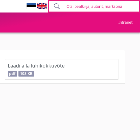
Intranet
Laadi alla lühikokkuvõte
pdf
103 KB