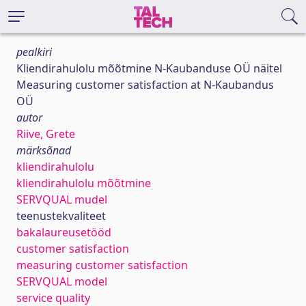
pealkiri
Kliendirahulolu mõõtmine N-Kaubanduse OÜ näitel
Measuring customer satisfaction at N-Kaubandus
OÜ
autor
Riive, Grete
märksõnad
kliendirahulolu
kliendirahulolu mõõtmine
SERVQUAL mudel
teenustekvaliteet
bakalaureusetööd
customer satisfaction
measuring customer satisfaction
SERVQUAL model
service quality