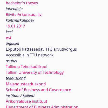
bachelor's theses
juhendaja
Riivits-Arkonsuo, Iivi
kaitsmiskuupäev
19.01.2017
keel
est
õigused
Lõputöö kättesaadav TTÜ arvutivõrgus
Accessible in TTÜ network
asutus
Tallinna Tehnikaülikool
Tallinn University of Technology
teaduskond
Majandusteaduskond
School of Business and Governance
instituut / kolledž
Ärikorralduse instituut
Department of Business Administration