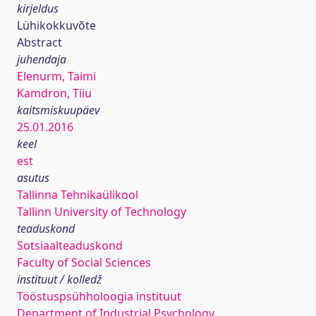
kirjeldus
Lühikokkuvõte
Abstract
juhendaja
Elenurm, Taimi
Kamdron, Tiiu
kaitsmiskuupäev
25.01.2016
keel
est
asutus
Tallinna Tehnikaülikool
Tallinn University of Technology
teaduskond
Sotsiaalteaduskond
Faculty of Social Sciences
instituut / kolledž
Tööstuspsühholoogia instituut
Department of Industrial Psychology