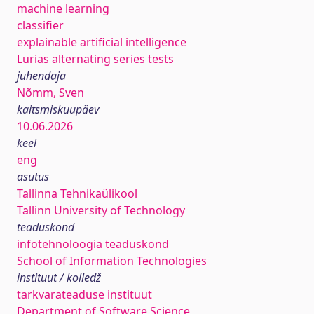
machine learning
classifier
explainable artificial intelligence
Lurias alternating series tests
juhendaja
Nõmm, Sven
kaitsmiskuupäev
10.06.2026
keel
eng
asutus
Tallinna Tehnikaülikool
Tallinn University of Technology
teaduskond
infotehnoloogia teaduskond
School of Information Technologies
instituut / kolledž
tarkvarateaduse instituut
Department of Software Science