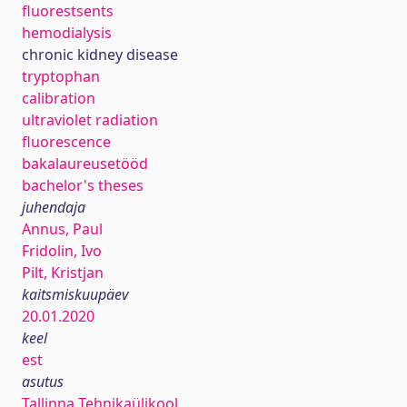
fluorestsents
hemodialysis
chronic kidney disease
tryptophan
calibration
ultraviolet radiation
fluorescence
bakalaureusetööd
bachelor's theses
juhendaja
Annus, Paul
Fridolin, Ivo
Pilt, Kristjan
kaitsmiskuupäev
20.01.2020
keel
est
asutus
Tallinna Tehnikaülikool