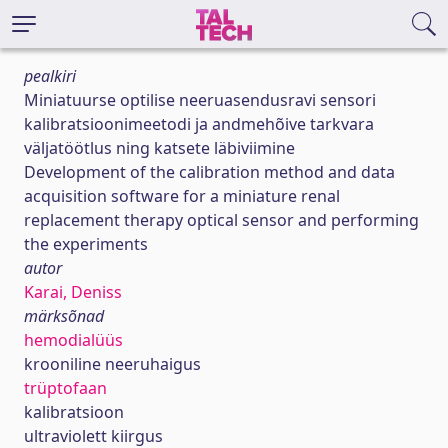
pealkiri
Miniatuurse optilise neeruasendusravi sensori
kalibratsioonimeetodi ja andmehõive tarkvara
väljatöötlus ning katsete läbiviimine
Development of the calibration method and data
acquisition software for a miniature renal
replacement therapy optical sensor and performing
the experiments
autor
Karai, Deniss
märksõnad
hemodialüüs
krooniline neeruhaigus
trüptofaan
kalibratsioon
ultraviolett kiirgus