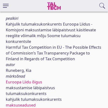
pealkiri
Kahjulik tulumaksukonkurents Euroopa Liidus -
Komisjoni maksustamise läbipaistvust käsitlevate
reeglite võimalik mõju Soome tulumaksu
konkurentsile
Harmful Tax Competition in EU - The Possible Effects
of Commission’s Tax Transparency Package to
Finland in Regards of Tax Competition
autor
Runeberg, Kia
märksõnad
Euroopa Liidu õigus
maksustamise läbipaistvus
tulumaksukonkurents
kahjulik tulumaksukonkurents
maksuseadused