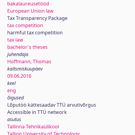
bakalaureusetööd
European Union law
Tax Transparency Package
tax competition
harmful tax competition
tax law
bachelor's theses
juhendaja
Hoffmann, Thomas
kaitsmiskuupäev
09.06.2016
keel
eng
õigused
Lõputöö kättesaadav TTÜ arvutivõrgus
Accessible in TTÜ network
asutus
Tallinna Tehnikaülikool
Tallinn University of Technology