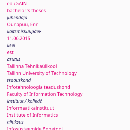
eduGAIN
bachelor's theses
juhendaja
Õunapuu, Enn
kaitsmiskuupäev
11.06.2015
keel
est
asutus
Tallinna Tehnikaülikool
Tallinn University of Technology
teaduskond
Infotehnoloogia teaduskond
Faculty of Information Technology
instituut / kolledž
Informaatikainstituut
Institute of Informatics
allüksus
Infosüsteemide õppetool