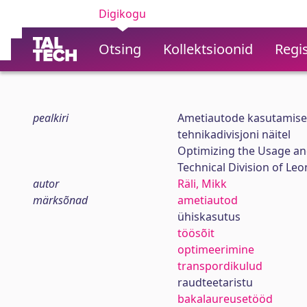
Digikogu
Otsing
Kollektsioonid
Regis
pealkiri
Ametiautode kasutamise 
tehnikadivisjoni näitel
Optimizing the Usage an
Technical Division of Le
autor
Räli, Mikk
märksõnad
ametiautod
ühiskasutus
töösõit
optimeerimine
transpordikulud
raudteetaristu
bakalaureusetööd