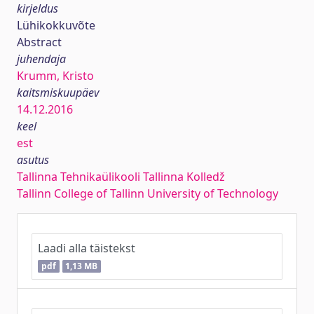
kirjeldus
Lühikokkuvõte
Abstract
juhendaja
Krumm, Kristo
kaitsmiskuupäev
14.12.2016
keel
est
asutus
Tallinna Tehnikaülikooli Tallinna Kolledž
Tallinn College of Tallinn University of Technology
Laadi alla täistekst
pdf
1,13 MB