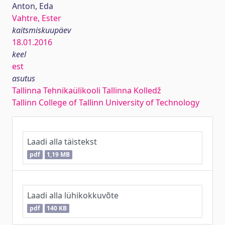
Anton, Eda
Vahtre, Ester
kaitsmiskuupäev
18.01.2016
keel
est
asutus
Tallinna Tehnikaülikooli Tallinna Kolledž
Tallinn College of Tallinn University of Technology
Laadi alla täistekst
pdf
1,19 MB
Laadi alla lühikokkuvõte
pdf
140 KB