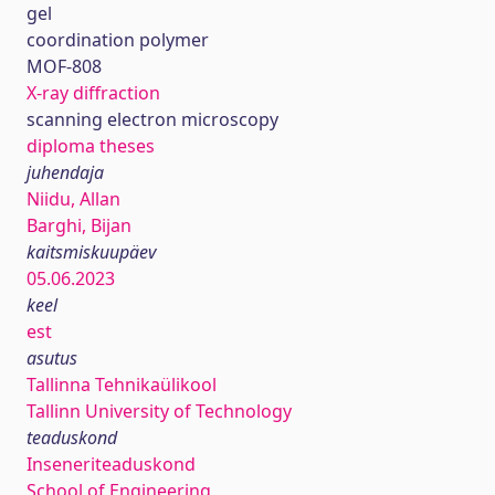
gel
coordination polymer
MOF-808
X-ray diffraction
scanning electron microscopy
diploma theses
juhendaja
Niidu, Allan
Barghi, Bijan
kaitsmiskuupäev
05.06.2023
keel
est
asutus
Tallinna Tehnikaülikool
Tallinn University of Technology
teaduskond
Inseneriteaduskond
School of Engineering