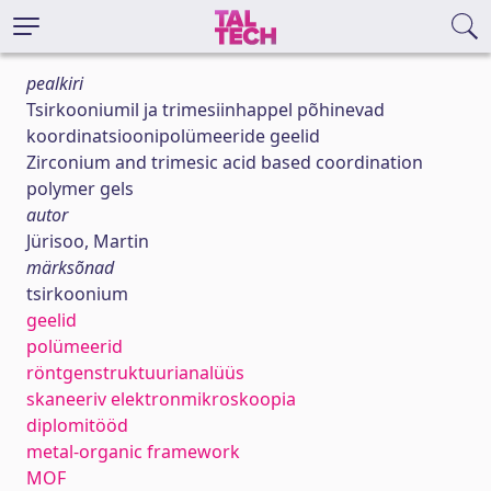
pealkiri
Tsirkooniumil ja trimesiinhappel põhinevad
koordinatsioonipolümeeride geelid
Zirconium and trimesic acid based coordination
polymer gels
autor
Jürisoo, Martin
märksõnad
tsirkoonium
geelid
polümeerid
röntgenstruktuurianalüüs
skaneeriv elektronmikroskoopia
diplomitööd
metal-organic framework
MOF