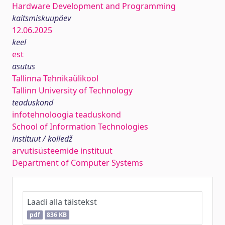
Hardware Development and Programming
kaitsmiskuupäev
12.06.2025
keel
est
asutus
Tallinna Tehnikaülikool
Tallinn University of Technology
teaduskond
infotehnoloogia teaduskond
School of Information Technologies
instituut / kolledž
arvutisüsteemide instituut
Department of Computer Systems
Laadi alla täistekst
pdf
836 KB