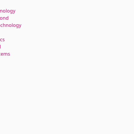
hnology
kond
echnology
cs
l
stems