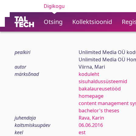
Digikogu
Otsing
Kollektsioonid
Regis
pealkiri
Unlimited Media OÜ kodu
Unlimited Media OÜ Home
autor
Viirna, Mari
märksõnad
koduleht
sisuhaldussüsteemid
bakalaureusetööd
homepage
content management sy
bachelor's theses
juhendaja
Rava, Karin
kaitsmiskuupäev
06.06.2016
keel
est