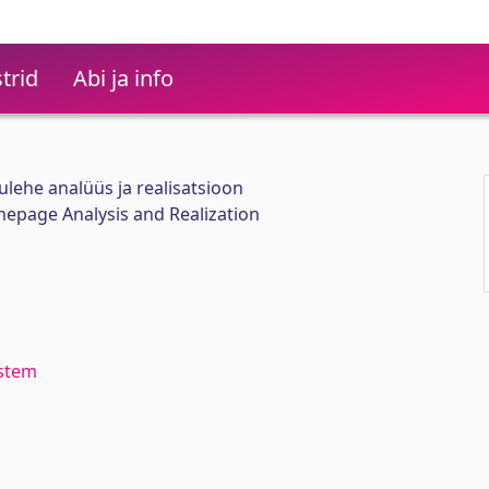
trid
Abi ja info
lehe analüüs ja realisatsioon
page Analysis and Realization
stem