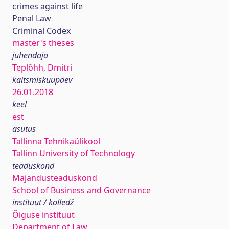
crimes against life
Penal Law
Criminal Codex
master's theses
juhendaja
Teplõhh, Dmitri
kaitsmiskuupäev
26.01.2018
keel
est
asutus
Tallinna Tehnikaülikool
Tallinn University of Technology
teaduskond
Majandusteaduskond
School of Business and Governance
instituut / kolledž
Õiguse instituut
Department of Law