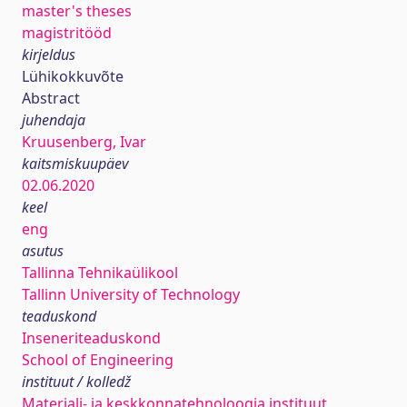
master's theses
magistritööd
kirjeldus
Lühikokkuvõte
Abstract
juhendaja
Kruusenberg, Ivar
kaitsmiskuupäev
02.06.2020
keel
eng
asutus
Tallinna Tehnikaülikool
Tallinn University of Technology
teaduskond
Inseneriteaduskond
School of Engineering
instituut / kolledž
Materjali- ja keskkonnatehnoloogia instituut