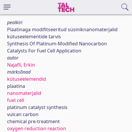
pealkiri
Plaatinaga modifitseeritud süsiniknanomaterjalid
kütuseelementide tarvis
Synthesis Of Platinum-Modified Nanocarbon
Catalysts For Fuel Cell Application
autor
Najafli, Erkin
märksõnad
kütuseelemendid
plaatina
nanomaterjalid
fuel cell
platinum catalyst synthesis
vulcan carbon
chemical pre-treatment
oxygen reduction reaction