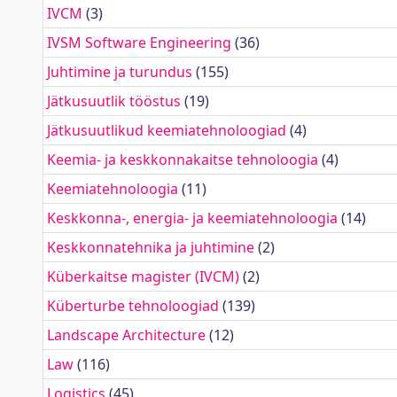
IVCM
(3)
IVSM Software Engineering
(36)
Juhtimine ja turundus
(155)
Jätkusuutlik tööstus
(19)
Jätkusuutlikud keemiatehnoloogiad
(4)
Keemia- ja keskkonnakaitse tehnoloogia
(4)
Keemiatehnoloogia
(11)
Keskkonna-, energia- ja keemiatehnoloogia
(14)
Keskkonnatehnika ja juhtimine
(2)
Küberkaitse magister (IVCM)
(2)
Küberturbe tehnoloogiad
(139)
Landscape Architecture
(12)
Law
(116)
Logistics
(45)