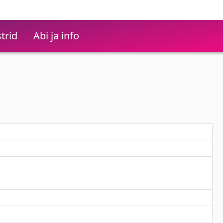
trid
Abi ja info