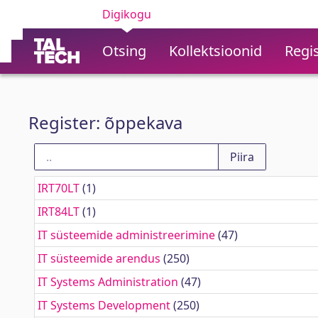
Digikogu
Otsing
Kollektsioonid
Regis
Register: õppekava
IRT70LT
(1)
IRT84LT
(1)
IT süsteemide administreerimine
(47)
IT süsteemide arendus
(250)
IT Systems Administration
(47)
IT Systems Development
(250)