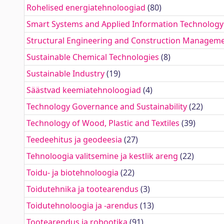
Rohelised energiatehnoloogiad
(80)
Smart Systems and Applied Information Technology
Structural Engineering and Construction Managem
Sustainable Chemical Technologies
(8)
Sustainable Industry
(19)
Säästvad keemiatehnoloogiad
(4)
Technology Governance and Sustainability
(22)
Technology of Wood, Plastic and Textiles
(39)
Teedeehitus ja geodeesia
(27)
Tehnoloogia valitsemine ja kestlik areng
(22)
Toidu- ja biotehnoloogia
(22)
Toidutehnika ja tootearendus
(3)
Toidutehnoloogia ja -arendus
(13)
Tootearendus ja robootika
(91)