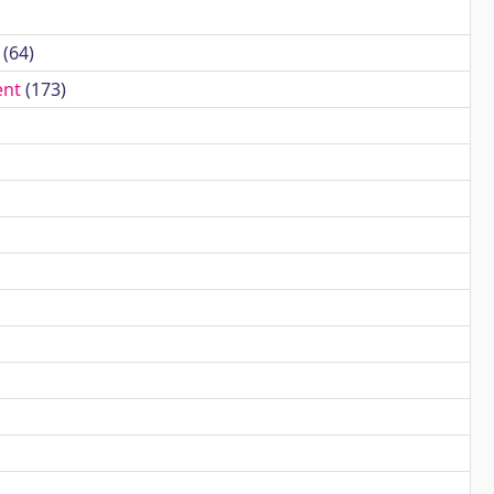
(64)
ent
(173)