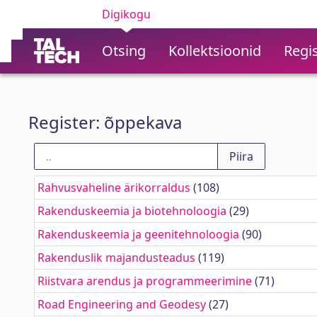
Digikogu
Otsing
Kollektsioonid
Regis
Register: õppekava
Rahvusvaheline ärikorraldus
(108)
Rakenduskeemia ja biotehnoloogia
(29)
Rakenduskeemia ja geenitehnoloogia
(90)
Rakenduslik majandusteadus
(119)
Riistvara arendus ja programmeerimine
(71)
Road Engineering and Geodesy
(27)