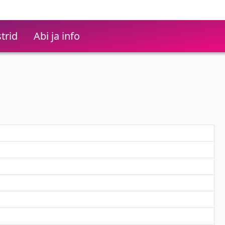
trid
Abi ja info