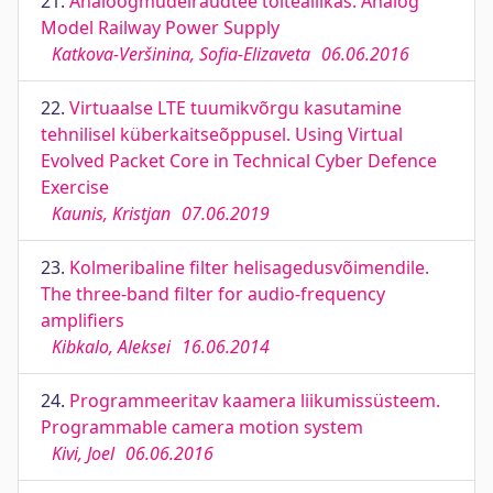
21.
Analoogmudelraudtee toiteallikas. Analog
Model Railway Power Supply
Katkova-Veršinina, Sofia-Elizaveta
06.06.2016
22.
Virtuaalse LTE tuumikvõrgu kasutamine
tehnilisel küberkaitseõppusel. Using Virtual
Evolved Packet Core in Technical Cyber Defence
Exercise
Kaunis, Kristjan
07.06.2019
23.
Kolmeribaline filter helisagedusvõimendile.
The three-band filter for audio-frequency
amplifiers
Kibkalo, Aleksei
16.06.2014
24.
Programmeeritav kaamera liikumissüsteem.
Programmable camera motion system
Kivi, Joel
06.06.2016