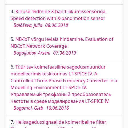
4.
Kiiruse leidmine X-band liikumissensoriga.
Speed detection with X-band motion sensor
Balõševa, Julia
08.06.2018
5.
NB-IoT võrgu leviala hindamine. Evaluation of
NB-IoT Network Coverage
Bogoljubov, Arseni
07.06.2019
6.
Tüüritav kolmefaasiline sagedusmuundur
modelleerimiskeskkonnas LT-SPICE IV. A
Controlled Three-Phase Frequency Converter in a
Modelling Environment LT-SPICE IV.
Управляемый трехфазный преобразователь
частоты в среде моделирования LT-SPICE IV
Bogomol, Gleb
10.06.2016
7.
Helisagedussignaalide kolmeribaline filter.