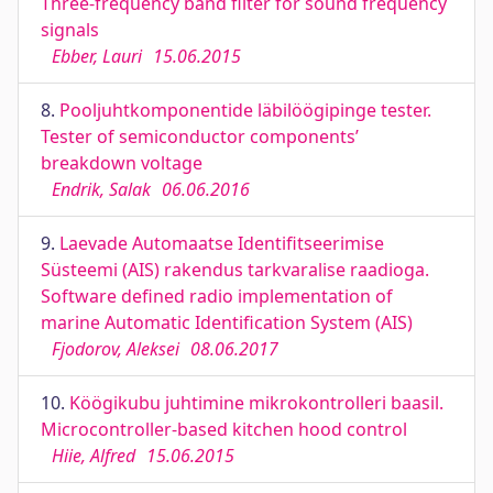
Three-frequency band filter for sound frequency
signals
Ebber, Lauri
15.06.2015
8.
Pooljuhtkomponentide läbilöögipinge tester.
Tester of semiconductor components’
breakdown voltage
Endrik, Salak
06.06.2016
9.
Laevade Automaatse Identifitseerimise
Süsteemi (AIS) rakendus tarkvaralise raadioga.
Software defined radio implementation of
marine Automatic Identification System (AIS)
Fjodorov, Aleksei
08.06.2017
10.
Köögikubu juhtimine mikrokontrolleri baasil.
Microcontroller-based kitchen hood control
Hiie, Alfred
15.06.2015