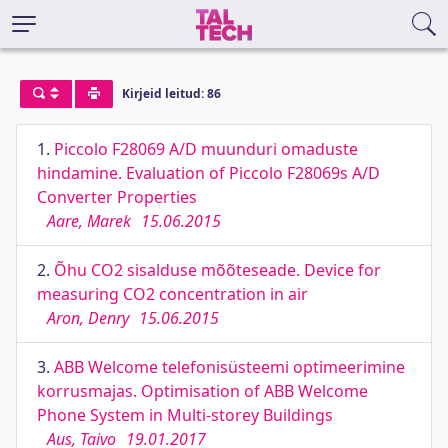
Kirjeid leitud: 86
1.
Piccolo F28069 A/D muunduri omaduste
hindamine. Evaluation of Piccolo F28069s A/D
Converter Properties
Aare, Marek
15.06.2015
2.
Õhu CO2 sisalduse mõõteseade. Device for
measuring CO2 concentration in air
Aron, Denry
15.06.2015
3.
ABB Welcome telefonisüsteemi optimeerimine
korrusmajas. Optimisation of ABB Welcome
Phone System in Multi-storey Buildings
Aus, Taivo
19.01.2017