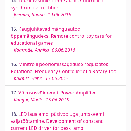
14.
Tüüritav sünkroonne alaldi. Controlled
synchronous rectifier
Jõemaa, Rauno
10.06.2016
15.
Kaugjuhitavad mänguautod
õppemängudeks. Remote control toy cars for
educational games
Kaarmäe, Annika
06.06.2016
16.
Minitrelli pöörlemissageduse regulaator.
Rotational Frequency Controller of a Rotary Tool
Kalmist, Henri
15.06.2015
17.
Võimsusvõimendi. Power Amplifier
Kangur, Madis
15.06.2015
18.
LED laualambi püsivooluga juhtskeemi
väljatöötamine. Development of constant
current LED driver for desk lamp