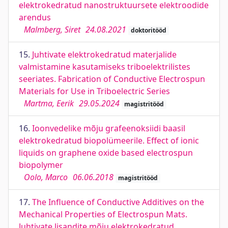
elektrokedratud nanostruktuursete elektroodide
arendus
Malmberg, Siret
24.08.2021
doktoritööd
15.
Juhtivate elektrokedratud materjalide
valmistamine kasutamiseks triboelektrilistes
seeriates. Fabrication of Conductive Electrospun
Materials for Use in Triboelectric Series
Martma, Eerik
29.05.2024
magistritööd
16.
Ioonvedelike mõju grafeenoksiidi baasil
elektrokedratud biopolümeerile. Effect of ionic
liquids on graphene oxide based electrospun
biopolymer
Oolo, Marco
06.06.2018
magistritööd
17.
The Influence of Conductive Additives on the
Mechanical Properties of Electrospun Mats.
Juhtivate lisandite mõju elektrokedratud