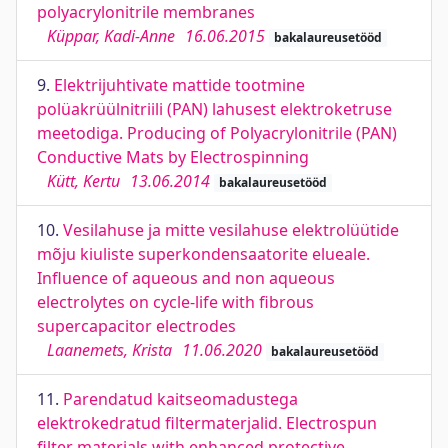
polyacrylonitrile membranes
Küppar, Kadi-Anne
16.06.2015
bakalaureusetööd
9.
Elektrijuhtivate mattide tootmine
polüakrüülnitriili (PAN) lahusest elektroketruse
meetodiga. Producing of Polyacrylonitrile (PAN)
Conductive Mats by Electrospinning
Kütt, Kertu
13.06.2014
bakalaureusetööd
10.
Vesilahuse ja mitte vesilahuse elektrolüütide
mõju kiuliste superkondensaatorite elueale.
Influence of aqueous and non aqueous
electrolytes on cycle-life with fibrous
supercapacitor electrodes
Laanemets, Krista
11.06.2020
bakalaureusetööd
11.
Parendatud kaitseomadustega
elektrokedratud filtermaterjalid. Electrospun
filter materials with enhanced protective