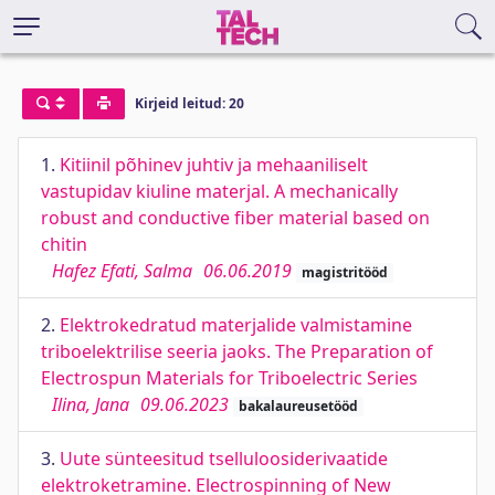
Kirjeid leitud: 20
1.
Kitiinil põhinev juhtiv ja mehaaniliselt
vastupidav kiuline materjal. A mechanically
robust and conductive fiber material based on
chitin
Hafez Efati, Salma
06.06.2019
magistritööd
2.
Elektrokedratud materjalide valmistamine
triboelektrilise seeria jaoks. The Preparation of
Electrospun Materials for Triboelectric Series
Ilina, Jana
09.06.2023
bakalaureusetööd
3.
Uute sünteesitud tselluloosiderivaatide
elektroketramine. Electrospinning of New