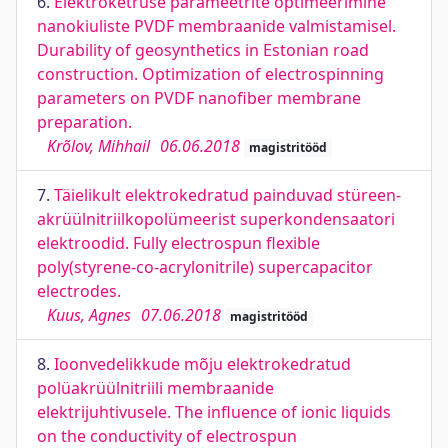
6.
Elektroketruse parameetrite optimeerimine
nanokiuliste PVDF membraanide valmistamisel.
Durability of geosynthetics in Estonian road
construction. Optimization of electrospinning
parameters on PVDF nanofiber membrane
preparation.
Krõlov, Mihhail
06.06.2018
magistritööd
7.
Täielikult elektrokedratud painduvad stüreen-
akrüülnitriilkopolümeerist superkondensaatori
elektroodid. Fully electrospun flexible
poly(styrene-co-acrylonitrile) supercapacitor
electrodes.
Kuus, Agnes
07.06.2018
magistritööd
8.
Ioonvedelikkude mõju elektrokedratud
polüakrüülnitriili membraanide
elektrijuhtivusele. The influence of ionic liquids
on the conductivity of electrospun