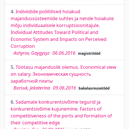
4.
Indiviidide poliitilised hoiakud
majandussüsteemide suhtes ja nende hoiakute
mõju individuaalsele korruptsioonitajule.
Individual Attitudes Toward Political and
Economic System and Impacts on Perceived
Corruption
Ashyrov, Gaygysyz
06.06.2016
magistritööd
5.
Töötasu majanduslik olemus. Economical view
on salary. Экономическая сущность
заработной платы
Borsuk, Jekaterina
09.06.2016
bakalaureusetööd
6.
Sadamate konkurentsivõime tegurid ja
konkurentsivõime kujunemine. Factors of
competitiveness of the ports and formation of
their competitive edge