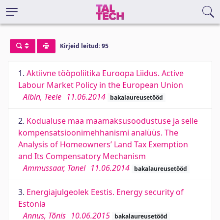
Kirjeid leitud: 95
1.
Aktiivne tööpoliitika Euroopa Liidus. Active
Labour Market Policy in the European Union
Albin, Teele
11.06.2014
bakalaureusetööd
2.
Kodualuse maa maamaksusoodustuse ja selle
kompensatsioonimehhanismi analüüs. The
Analysis of Homeowners’ Land Tax Exemption
and Its Compensatory Mechanism
Ammussaar, Tanel
11.06.2014
bakalaureusetööd
3.
Energiajulgeolek Eestis. Energy security of
Estonia
Annus, Tõnis
10.06.2015
bakalaureusetööd