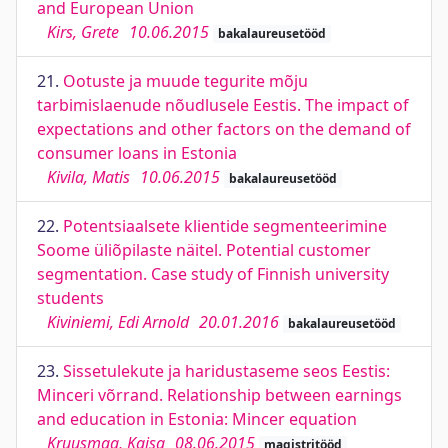
and European Union
Kirs, Grete
10.06.2015
bakalaureusetööd
21.
Ootuste ja muude tegurite mõju
tarbimislaenude nõudlusele Eestis. The impact of
expectations and other factors on the demand of
consumer loans in Estonia
Kivila, Matis
10.06.2015
bakalaureusetööd
22.
Potentsiaalsete klientide segmenteerimine
Soome üliõpilaste näitel. Potential customer
segmentation. Case study of Finnish university
students
Kiviniemi, Edi Arnold
20.01.2016
bakalaureusetööd
23.
Sissetulekute ja haridustaseme seos Eestis:
Minceri võrrand. Relationship between earnings
and education in Estonia: Mincer equation
Kruusmaa, Kaisa
08.06.2015
magistritööd