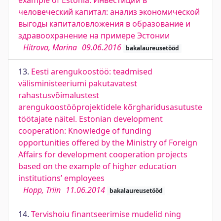
example of Estonia. Инвестиции в
человеческий капитал: анализ экономической
выгоды капиталовложения в образование и
здравоохранение на примере Эстонии
Hitrova, Marina
09.06.2016
bakalaureusetööd
13.
Eesti arengukoostöö: teadmised
välisministeeriumi pakutavatest
rahastusvõimalustest
arengukoostööprojektidele kõrgharidusasutuste
töötajate näitel. Estonian development
cooperation: Knowledge of funding
opportunities offered by the Ministry of Foreign
Affairs for development cooperation projects
based on the example of higher education
institutions’ employees
Hopp, Triin
11.06.2014
bakalaureusetööd
14.
Tervishoiu finantseerimise mudelid ning