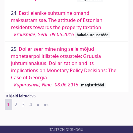
24.
Eesti elanike suhtumine omandi
maksustamisse. The attitude of Estonian
residents towards the property taxation
Kruusmäe, Gerli
09.06.2016
bakalaureusetööd
25.
Dollariseerimine ning selle mõjud
monetaarpoliitilistele otsustele: Gruusia
juhtumianalüüs. Dollarization and its
implications on Monetary Policy Decisions: The
Case of Georgia
Kuparashvili, Nino
08.06.2015
magistritööd
Kirjeid leitud: 95
1
2
3
4
»
Next
»»
Last
TALTECH DIGIKOGU