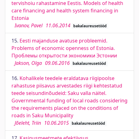
tervishoiu rahastamine Eestis. Models of health
care financing and health system financing in
Estonia
Ivanov, Pavel
11.06.2014
bakalaureusetööd
15.
Eesti majanduse avatuse probleemid.
Problems of economic openness of Estonia.
Проблемы открытости экономики Эстонии
Jakson, Olga
09.06.2016
bakalaureusetööd
16.
Kohalikele teedele eraldatava riigipoolse
rahastuse piisavus arvestades riigi kehtestatud
teede seisundinõudeid: Saku valla näitel.
Governmental funding of local roads considering
the requirements placed on the conditions of
roads in Saku Municipality
Jõeleht, Triin
10.06.2015
bakalaureusetööd
17.
Kasinusmeetmete efektiivsus