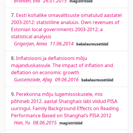
Branten, Eva
26.01.2015
magistritööd
7.
Eesti kohalike omavalitsuste omatulud aastatel
2003-2012: statistiline analüüs. Own revenues of
Estonian local governments 2003-2012: a
statistical analysis
Grigorjan, Anna
11.06.2014
bakalaureusetööd
8.
Inflatsiooni ja deflatsiooni mõju
majanduskasvule. The impact of inflation and
deflation on economic growth
Gusseinzade, Afag
09.06.2016
bakalaureusetööd
9.
Perekonna mõju lugemisoskusele, mis
põhineb 2012. aastal Shanghais läbi viidud PISA
uuringul. Family Background Effects on Reading
Performance Based on Shanghai’s PISA 2012
Han, Yu
08.06.2015
magistritööd