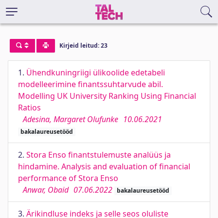
Kirjeid leitud: 23
1.
Ühendkuningriigi ülikoolide edetabeli
modelleerimine finantssuhtarvude abil.
Modelling UK University Ranking Using Financial
Ratios
Adesina, Margaret Olufunke
10.06.2021
bakalaureusetööd
2.
Stora Enso finantstulemuste analüüs ja
hindamine. Analysis and evaluation of financial
performance of Stora Enso
Anwar, Obaid
07.06.2022
bakalaureusetööd
3.
Ärikindluse indeks ja selle seos oluliste