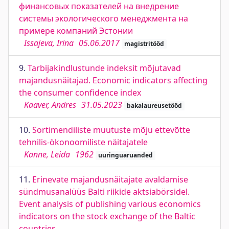
финансовых показателей на внедрение
системы экологического менеджмента на
примере компаний Эстонии
Issajeva, Irina
05.06.2017
magistritööd
9.
Tarbijakindlustunde indeksit mõjutavad
majandusnäitajad. Economic indicators affecting
the consumer confidence index
Kaaver, Andres
31.05.2023
bakalaureusetööd
10.
Sortimendiliste muutuste mõju ettevõtte
tehnilis-ökonoomiliste näitajatele
Kanne, Leida
1962
uuringuaruanded
11.
Erinevate majandusnäitajate avaldamise
sündmusanalüüs Balti riikide aktsiabörsidel.
Event analysis of publishing various economics
indicators on the stock exchange of the Baltic
countries