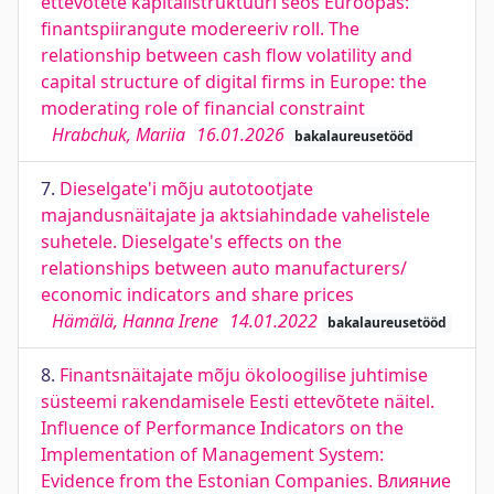
ettevõtete kapitalistruktuuri seos Euroopas:
finantspiirangute modereeriv roll. The
relationship between cash flow volatility and
capital structure of digital firms in Europe: the
moderating role of financial constraint
Hrabchuk, Mariia
16.01.2026
bakalaureusetööd
7.
Dieselgate'i mõju autotootjate
majandusnäitajate ja aktsiahindade vahelistele
suhetele. Dieselgate's effects on the
relationships between auto manufacturers/
economic indicators and share prices
Hämälä, Hanna Irene
14.01.2022
bakalaureusetööd
8.
Finantsnäitajate mõju ökoloogilise juhtimise
süsteemi rakendamisele Eesti ettevõtete näitel.
Influence of Performance Indicators on the
Implementation of Management System:
Evidence from the Estonian Companies. Влияние