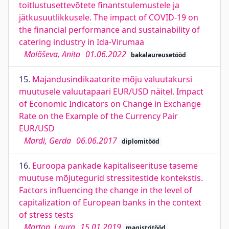
toitlustusettevõtete finantstulemustele ja
jätkusuutlikkusele. The impact of COVID-19 on
the financial performance and sustainability of
catering industry in Ida-Virumaa
Malõševa, Anita
01.06.2022
bakalaureusetööd
15.
Majandusindikaatorite mõju valuutakursi
muutusele valuutapaari EUR/USD näitel. Impact
of Economic Indicators on Change in Exchange
Rate on the Example of the Currency Pair
EUR/USD
Mardi, Gerda
06.06.2017
diplomitööd
16.
Euroopa pankade kapitaliseerituse taseme
muutuse mõjutegurid stressitestide kontekstis.
Factors influencing the change in the level of
capitalization of European banks in the context
of stress tests
Marton, Laura
15.01.2019
magistritööd