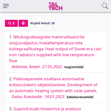
Kirjeid leitud: 26
1.
Nõukogudeaegsete malmradiaatorite
soojusväljastus madaltemperatuursete
küttegraafikutega. Heat output of Soviet-era cast
iron radiators supplied with low temperature
flow
Antsmaa, Anneli
27.05.2022
magistritööd
2.
Päikesepaneele sisaldava automaatse
küttesüsteemi väljatöötamine. Development of
an automatic heating system with solar panels
Datov, Konstantin
18.01.2023
bakalaureusetööd
3.
Gaasivõrkude hindamise ja analüüsi