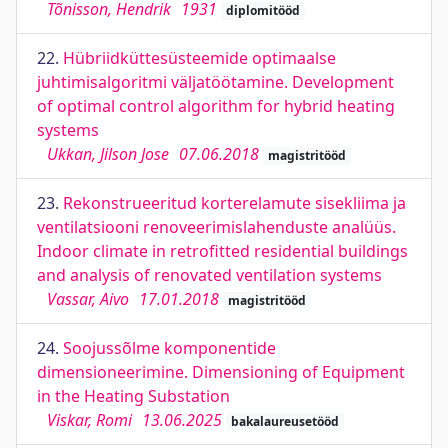
Tõnisson, Hendrik
1931
diplomitööd
22.
Hübriidküttesüsteemide optimaalse
juhtimisalgoritmi väljatöötamine. Development
of optimal control algorithm for hybrid heating
systems
Ukkan, Jilson Jose
07.06.2018
magistritööd
23.
Rekonstrueeritud korterelamute sisekliima ja
ventilatsiooni renoveerimislahenduste analüüs.
Indoor climate in retrofitted residential buildings
and analysis of renovated ventilation systems
Vassar, Aivo
17.01.2018
magistritööd
24.
Soojussõlme komponentide
dimensioneerimine. Dimensioning of Equipment
in the Heating Substation
Viskar, Romi
13.06.2025
bakalaureusetööd