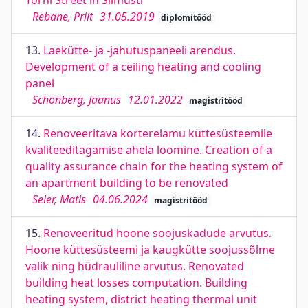
Torni Street in Siimusti
Rebane, Priit
31.05.2019
diplomitööd
13.
Laekütte- ja -jahutuspaneeli arendus.
Development of a ceiling heating and cooling
panel
Schönberg, Jaanus
12.01.2022
magistritööd
14.
Renoveeritava korterelamu küttesüsteemile
kvaliteeditagamise ahela loomine. Creation of a
quality assurance chain for the heating system of
an apartment building to be renovated
Seier, Matis
04.06.2024
magistritööd
15.
Renoveeritud hoone soojuskadude arvutus.
Hoone küttesüsteemi ja kaugkütte soojussõlme
valik ning hüdrauliline arvutus. Renovated
building heat losses computation. Building
heating system, district heating thermal unit