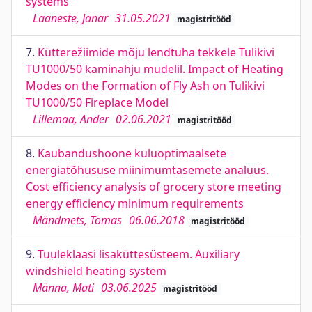
systems
Laaneste, Janar
31.05.2021
magistritööd
7.
Kütterežiimide mõju lendtuha tekkele Tulikivi
TU1000/50 kaminahju mudelil. Impact of Heating
Modes on the Formation of Fly Ash on Tulikivi
TU1000/50 Fireplace Model
Lillemaa, Ander
02.06.2021
magistritööd
8.
Kaubandushoone kuluoptimaalsete
energiatõhususe miinimumtasemete analüüs.
Cost efficiency analysis of grocery store meeting
energy efficiency minimum requirements
Mändmets, Tomas
06.06.2018
magistritööd
9.
Tuuleklaasi lisaküttesüsteem. Auxiliary
windshield heating system
Männa, Mati
03.06.2025
magistritööd