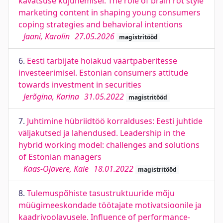
kavatsuse kujunemisel. The role of brain rot style
marketing content in shaping young consumers
coping strategies and behavioral intentions
Jaani, Karolin
27.05.2026
magistritööd
6.
Eesti tarbijate hoiakud väärtpaberitesse
investeerimisel. Estonian consumers attitude
towards investment in securities
Jerõgina, Karina
31.05.2022
magistritööd
7.
Juhtimine hübriidtöö korralduses: Eesti juhtide
väljakutsed ja lahendused. Leadership in the
hybrid working model: challenges and solutions
of Estonian managers
Kaas-Ojavere, Kaie
18.01.2022
magistritööd
8.
Tulemuspõhiste tasustruktuuride mõju
müügimeeskondade töötajate motivatsioonile ja
kaadrivoolavusele. Influence of performance-