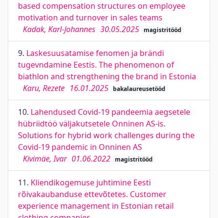
based compensation structures on employee
motivation and turnover in sales teams
Kadak, Karl-Johannes
30.05.2025
magistritööd
9.
Laskesuusatamise fenomen ja brändi
tugevndamine Eestis. The phenomenon of
biathlon and strengthening the brand in Estonia
Karu, Rezete
16.01.2025
bakalaureusetööd
10.
Lahendused Covid-19 pandeemia aegsetele
hübriidtöö väljakutsetele Onninen AS-is.
Solutions for hybrid work challenges during the
Covid-19 pandemic in Onninen AS
Kivimäe, Ivar
01.06.2022
magistritööd
11.
Kliendikogemuse juhtimine Eesti
rõivakaubanduse ettevõtetes. Customer
experience management in Estonian retail
clothing companies