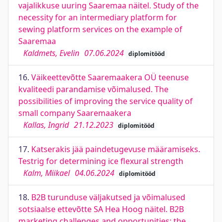
vajalikkuse uuring Saaremaa näitel. Study of the
necessity for an intermediary platform for
sewing platform services on the example of
Saaremaa
Kaldmets, Evelin
07.06.2024
diplomitööd
16.
Väikeettevõtte Saaremaakera OÜ teenuse
kvaliteedi parandamise võimalused. The
possibilities of improving the service quality of
small company Saaremaakera
Kallas, Ingrid
21.12.2023
diplomitööd
17.
Katserakis jää paindetugevuse määramiseks.
Testrig for determining ice flexural strength
Kalm, Miikael
04.06.2024
diplomitööd
18.
B2B turunduse väljakutsed ja võimalused
sotsiaalse ettevõtte SA Hea Hoog näitel. B2B
marketing challenges and opportunities: the