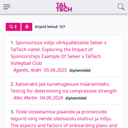
Kirjeid leitud: 127
1.
Sponsorluse mõju võrkpalliklubile Selver x
TalTech näitel. Exploring the Impact of
Sponsorships Example Of Selver x TalTech
Volleyball Club
Aganits, Andri
05.06.2025
diplomitööd
2.
Katserakis jää survetugevuse määramiseks.
Testrig for determining ice compressive strength
Aller, Martin
04.06.2024
diplomitööd
3.
Tööle sisseelamise plaanide-ja protsesside
tegurid ning nende olemasolu olulisus ja mõju.
The aspects and factors of onboarding plans and