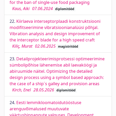
for the ban of single-use food packaging
Kaus, Aiki
07.06.2024
diplomitööd
22.
Kiirlaeva interseptorplaadi konstruktsiooni
modifitseerimine vibratsioonianalüüsi põhjal.
Vibration analysis and design improvement of
the interceptor blade for a high speed craft
Kiliç, Murat
02.06.2025
magistritööd
23.
Detailprojekteerimisprotsessi optimeerimine
sümbolipõhise lähenemise abil laevaköögi ja
abiruumide näitel. Optimizing the detailed
design process using a symbol based approach:
the case of a ship´s galley and provision areas
Kirch, Enel
28.05.2026
diplomitööd
24.
Eesti lemmikloomatoidutööstuse
arenguvõimalused muutuvate
väärtushinnangute valguses. Development