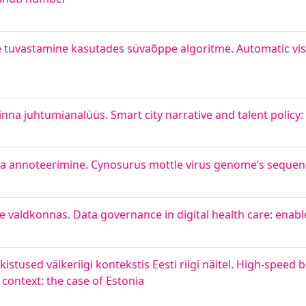
 tuvastamine kasutades süvaõppe algoritme. Automatic visua
 linna juhtumianalüüs. Smart city narrative and talent policy: 
ja annoteerimine. Cynosurus mottle virus genome’s sequen
valdkonnas. Data governance in digital health care: enable
kistused väikeriigi kontekstis Eesti riigi näitel. High-speed
 context: the case of Estonia