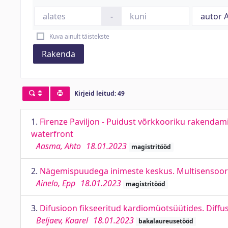
-
Kuva ainult täistekste
Rakenda
Kirjeid leitud: 49
1.
Firenze Paviljon - Puidust võrkkooriku rakendamin
waterfront
Aasma, Ahto
18.01.2023
magistritööd
2.
Nägemispuudega inimeste keskus. Multisensoorne
Ainelo, Epp
18.01.2023
magistritööd
3.
Difusioon fikseeritud kardiomüotsüütides. Diffu
Beljaev, Kaarel
18.01.2023
bakalaureusetööd