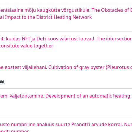
tentsiaalne mõju kaugkütte võrgustikule. The Obstacles of 
 Impact to the District Heating Network
t: kuidas NFT ja DeFi koos väärtust loovad. The intersectio
onsitute value together
e eostest viljakehani. Cultivation of gray oyster (Pleurotus
ööd
emi väljatöötamine. Development of an automatic heating 
te numbriline analüüs suurte Prandtl'i arvude korral. Num
randtl number