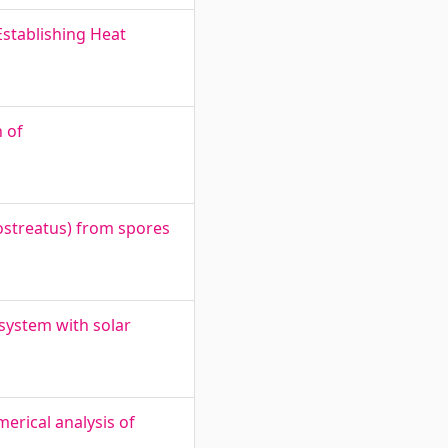
Establishing Heat
n of
 ostreatus) from spores
system with solar
erical analysis of