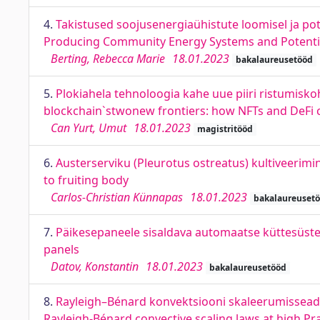
4.
Takistused soojusenergiaühistute loomisel ja po
Producing Community Energy Systems and Potential
Berting, Rebecca Marie
18.01.2023
bakalaureusetööd
5.
Plokiahela tehnoloogia kahe uue piiri ristumiskoh
blockchain`stwonew frontiers: how NFTs and DeFi c
Can Yurt, Umut
18.01.2023
magistritööd
6.
Austerserviku (Pleurotus ostreatus) kultiveerimin
to fruiting body
Carlos-Christian Künnapas
18.01.2023
bakalaureuset
7.
Päikesepaneele sisaldava automaatse küttesüste
panels
Datov, Konstantin
18.01.2023
bakalaureusetööd
8.
Rayleigh–Bénard konvektsiooni skaleerumisseadus
Rayleigh-Bénard convective scaling laws at high P