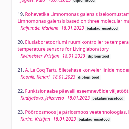
Jõgiste, Kaia
18.01.2023
diplomitööd
19.
Rohevetika Limnomonas gaiensis iseloomustamin
Limnomonas gaiensis based on three molecular m
Kaljumäe, Marlene
18.01.2023
bakalaureusetööd
20.
Eluslaboratooriumi ruumikontrollerite temperat
temperature sensors for Livinglaboratory
Kivimeister, Kristjan
18.01.2023
diplomitööd
21.
A. Le Coq Tartu õlletehase konveierliinide mod
Koonik, Kenari
18.01.2023
diplomitööd
22.
Funktsionaalse päevalilleseemnevõide väljatöö
Kudrjašova, Jelizaveta
18.01.2023
bakalaureusetööd
23.
Pöördosmoos ja päriosmoos veetehnoloogias. 
Kurim, Kristjan
18.01.2023
bakalaureusetööd