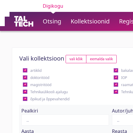
Digikogu
Otsing
Kollektsioonid
Regis
Vali kollektsioon
vali kõik
eemalda valik
artiklid
bakala
doktoritööd
IOP
magistritööd
raamat
Tehnikaülikooli ajalugu
Tehnika
õpikud ja õppevahendid
Pealkiri
Autor/ju
Aasta
Reasta