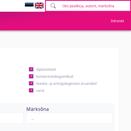
Intranet
diplomitööd
konverentsikogumikud
teadus- ja arengutegevuse aruanded
varia
Märksõna