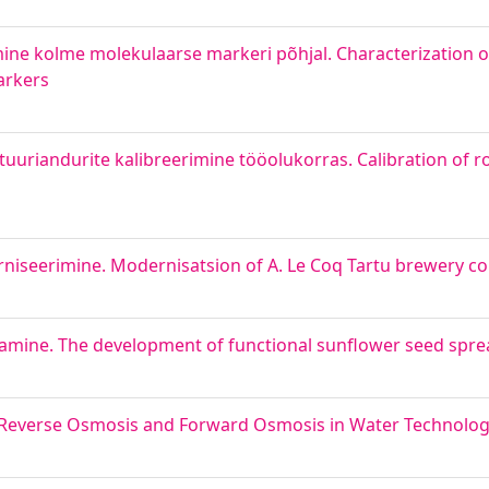
e kolme molekulaarse markeri põhjal. Characterization of
arkers
uuriandurite kalibreerimine tööolukorras. Calibration of r
erniseerimine. Modernisatsion of A. Le Coq Tartu brewery co
tamine. The development of functional sunflower seed spr
Reverse Osmosis and Forward Osmosis in Water Technolo