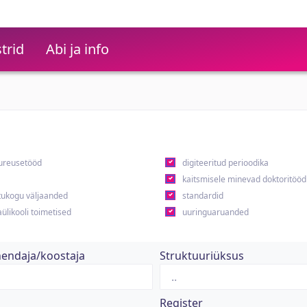
trid
Abi ja info
ureusetööd
digiteeritud perioodika
kaitsmisele minevad doktoritööd
ukogu väljaanded
standardid
ülikooli toimetised
uuringuaruanded
hendaja/koostaja
Struktuuriüksus
Register