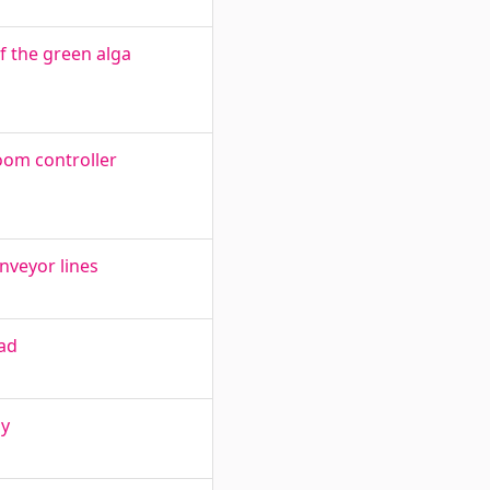
 the green alga
oom controller
nveyor lines
ead
gy