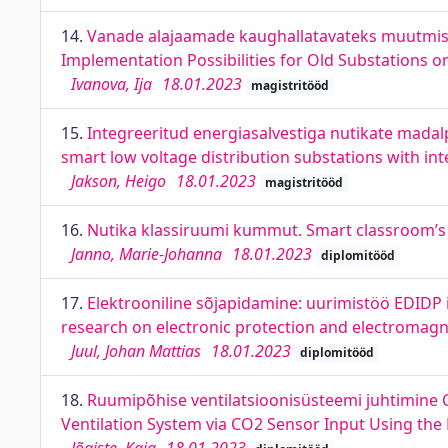
14.
Vanade alajaamade kaughallatavateks muutmise
Implementation Possibilities for Old Substations o
Ivanova, Ija
18.01.2023
magistritööd
15.
Integreeritud energiasalvestiga nutikate madal
smart low voltage distribution substations with in
Jakson, Heigo
18.01.2023
magistritööd
16.
Nutika klassiruumi kummut. Smart classroom’s
Janno, Marie-Johanna
18.01.2023
diplomitööd
17.
Elektrooniline sõjapidamine: uurimistöö EDIDP 
research on electronic protection and electromagn
Juul, Johan Mattias
18.01.2023
diplomitööd
18.
Ruumipõhise ventilatsioonisüsteemi juhtimine 
Ventilation System via CO2 Sensor Input Using the 