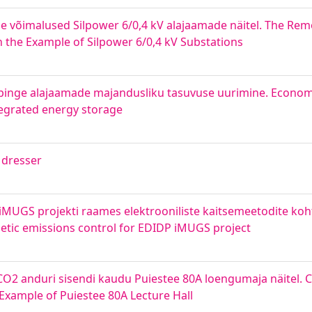
 võimalused Silpower 6/0,4 kV alajaamade näitel. The Rem
n the Example of Silpower 6/0,4 kV Substations
pinge alajaamade majandusliku tasuvuse uurimine. Economic
tegrated energy storage
 dresser
iMUGS projekti raames elektrooniliste kaitsemeetodite koht
etic emissions control for EDIDP iMUGS project
CO2 anduri sisendi kaudu Puiestee 80A loengumaja näitel.
Example of Puiestee 80A Lecture Hall