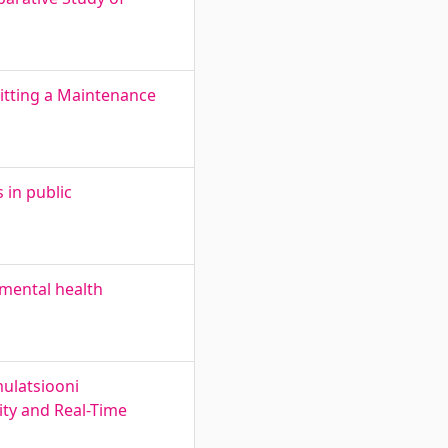
mitting a Maintenance
 in public
 mental health
mulatsiooni
ity and Real-Time