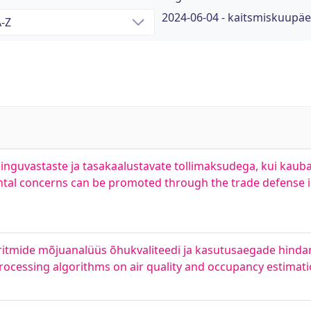
2024-06-04 - kaitsmiskuupä
uvastaste ja tasakaalustavate tollimaksudega, kui kaub
ntal concerns can be promoted through the trade defense 
itmide mõjuanalüüs õhukvaliteedi ja kasutusaegade hindam
ocessing algorithms on air quality and occupancy estimat