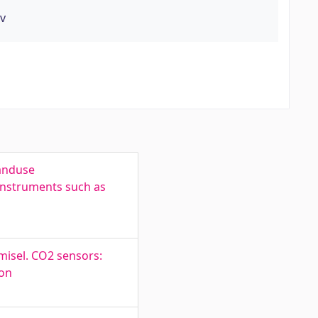
ev
anduse
instruments such as
isel. CO2 sensors:
ion