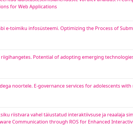
ons for Web Applications
äbi e-toimiku infosüsteemi. Optimizing the Process of Sub
iigihangetes. Potential of adopting emerging technologies
idega noortele. E-governance services for adolescents with
iku riistvara vahel täiustatud interaktiivsuse ja reaalaja si
rdware Communication through ROS for Enhanced Interactiv