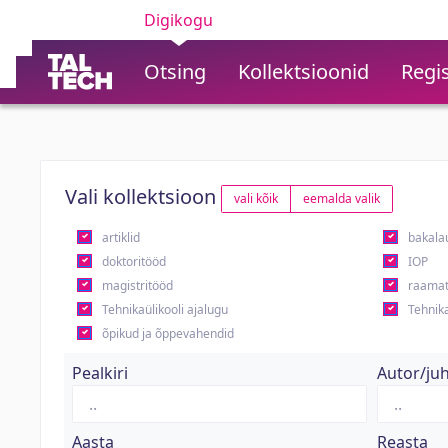
Digikogu
Otsing
Kollektsioonid
Regis
Vali kollektsioon
vali kõik
eemalda valik
artiklid
bakala
doktoritööd
IOP
magistritööd
raamat
Tehnikaülikooli ajalugu
Tehnika
õpikud ja õppevahendid
Pealkiri
Autor/ju
Aasta
Reasta