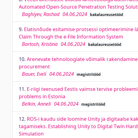
Automated Open-Source Penetration Testing Soluti
Baghiyev, Rashad
04.06.2024
bakalaureusetööd
9.
Elatisnõude esitamise protsessi optimeerimine l
Claim Through the e-File Information System
Bartosh, Kristina
04.06.2024
bakalaureusetööd
10.
Arenevate tehnoloogiate võimalik rakendamine r
procurement
Bauer, Eveli
04.06.2024
magistritööd
11.
E-riigi teenused Eestis vaimse tervise probleem
problems in Estonia
Belkin, Anneli
04.06.2024
magistritööd
12.
ROS-i kaudu side loomine Unity ja digitaalse kaks
tagamiseks. Establishing Unity to Digital Twin Ha
Simulation