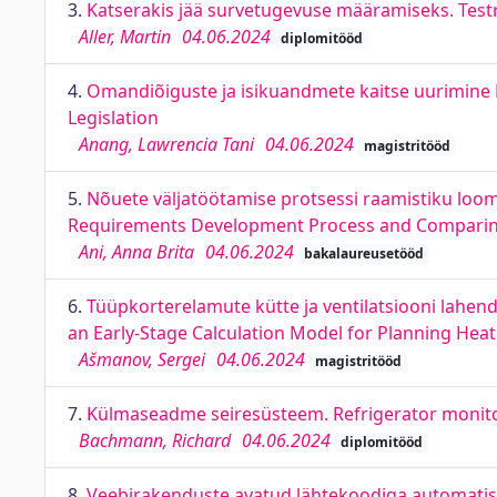
3.
Katserakis jää survetugevuse määramiseks. Testr
Aller, Martin
04.06.2024
diplomitööd
4.
Omandiõiguste ja isikuandmete kaitse uurimine E
Legislation
Anang, Lawrencia Tani
04.06.2024
magistritööd
5.
Nõuete väljatöötamise protsessi raamistiku loom
Requirements Development Process and Comparing i
Ani, Anna Brita
04.06.2024
bakalaureusetööd
6.
Tüüpkorterelamute kütte ja ventilatsiooni lahe
an Early-Stage Calculation Model for Planning Heat
Ašmanov, Sergei
04.06.2024
magistritööd
7.
Külmaseadme seiresüsteem. Refrigerator monit
Bachmann, Richard
04.06.2024
diplomitööd
8.
Veebirakenduste avatud lähtekoodiga automatise