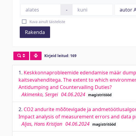
-
Kuva ainult täistekste
Rakenda
Kirjeid leitud: 169
1.
Keskkonnaprobleemide edendamise määr dumping
kaitsevahenditega. The extent to which environme
Antidumping and Countervailing Duties?
Akimenko, Sergei
04.06.2024
magistritööd
2.
CO2 andurite mõõtevigade ja andmetöötlusalgor
Impact analysis of measurement errors and data pr
Aljas, Hans Kristjan
04.06.2024
magistritööd