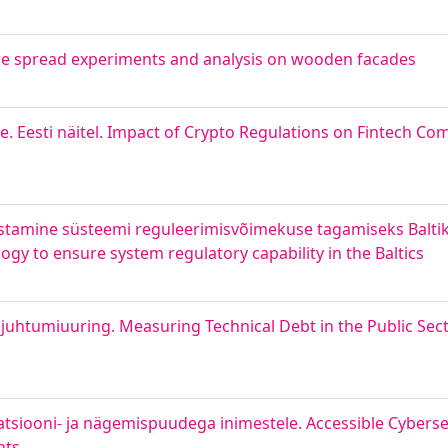
 Fire spread experiments and analysis on wooden facades
e. Eesti näitel. Impact of Crypto Regulations on Fintech Co
amine süsteemi reguleerimisvõimekuse tagamiseks Baltiku
gy to ensure system regulatory capability in the Baltics
i juhtumiuuring. Measuring Technical Debt in the Public Sect
siooni- ja nägemispuudega inimestele. Accessible Cybersec
nts