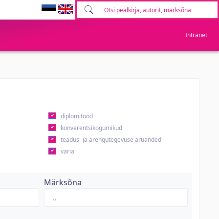
Intranet
diplomitööd
konverentsikogumikud
teadus- ja arengutegevuse aruanded
varia
Märksõna