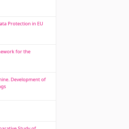
ata Protection in EU
mework for the
amine. Development of
ngs
arative Study of