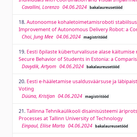
Cavallini, Lorenzo
04.06.2024
bakalaureusetööd
18.
Autonoomse kohaletoimetamisroboti stabiilsuse p
Improvement of Autonomous Delivery Robot: a Co
Choi, Jung Mee
04.06.2024
magistritööd
19.
Eesti õpilaste küberturvalisuse alase käitumis
Secure Behavior of Students in Estonia: a Compar
Davydik, Artyom
04.06.2024
bakalaureusetööd
20.
Eesti e-hääletamise usaldusväärsuse ja läbipais
Voting
Düüna, Kristjan
04.06.2024
magistritööd
21.
Tallinna Tehnikaülikooli disainisüsteemi äripr
Processes at Tallinn University of Technology
Einpaul, Eliise Marta
04.06.2024
bakalaureusetööd