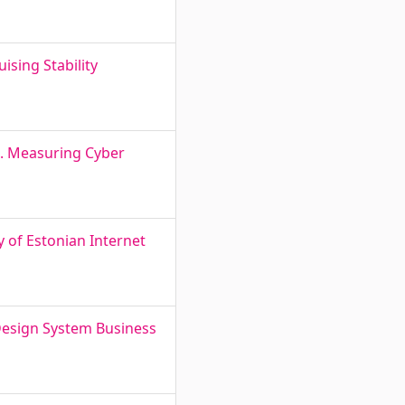
ising Stability
l. Measuring Cyber
y of Estonian Internet
 Design System Business