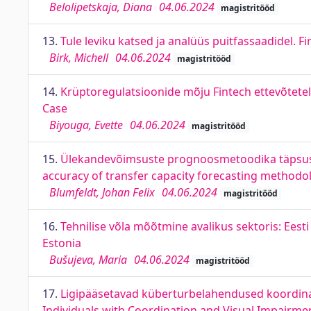
Belolipetskaja, Diana
04.06.2024
magistritööd
13.
Tule leviku katsed ja analüüs puitfassaadidel.
Birk, Michell
04.06.2024
magistritööd
14.
Krüptoregulatsioonide mõju Fintech ettevõtetel
Case
Biyouga, Evette
04.06.2024
magistritööd
15.
Ülekandevõimsuste prognoosmetoodika täpsust
accuracy of transfer capacity forecasting methodolo
Blumfeldt, Johan Felix
04.06.2024
magistritööd
16.
Tehnilise võla mõõtmine avalikus sektoris: Eest
Estonia
Bušujeva, Maria
04.06.2024
magistritööd
17.
Ligipääsetavad küberturbelahendused koordinat
Individuals with Coordination and Visual Impairme