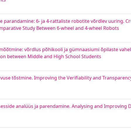
arandamine: 6- ja 4-rattaliste robotite võrdlev uuring. Cru
mparative Study Between 6-wheel and 4-wheel Robots
e mõõtmine: võrdlus põhikooli ja gümnaasiumi õpilaste vahe
ison between Middle and High School Students
tvuse tõstmine. Improving the Verifiability and Transparenc
otsesside analüüs ja parendamine. Analysing and Improving