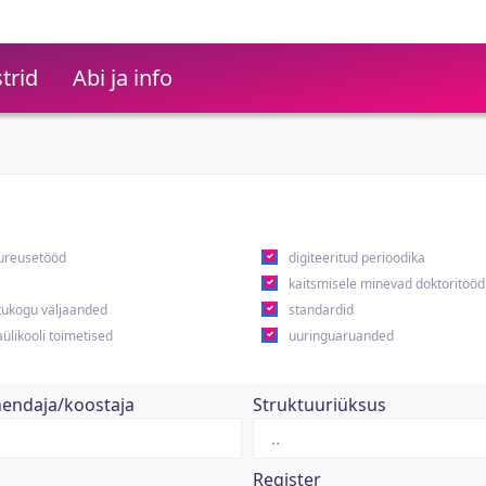
trid
Abi ja info
ureusetööd
digiteeritud perioodika
kaitsmisele minevad doktoritööd
ukogu väljaanded
standardid
ülikooli toimetised
uuringuaruanded
hendaja/koostaja
Struktuuriüksus
Register