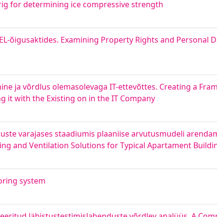
ig for determining ice compressive strength
L-õigusaktides. Examining Property Rights and Personal D
ine ja võrdlus olemasolevaga IT-ettevõttes. Creating a Fra
t with the Existing on in the IT Company
nduste varajases staadiumis plaaniise arvutusmudeli arend
ing and Ventilation Solutions for Typical Apartament Buildi
oring system
eritud läbistustestimislahenduste võrdlev analüüs. A Comp