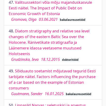
47.
Valitsussektori võla mõju majanduskasvule
Eesti näitel. The Impact of Public Debt on
Economic Growth of Estonia
Gromova, Olga
03.06.2021
bakalaureusetööd
48.
Diatom stratigraphy and relative sea level
changes of the eastern Baltic Sea over the
Holocene. Ränivetikate stratigraafia ja
Läänemere idaosa veetaseme muutused
Holotseenis
Grudzinska, Ieva
18.12.2015
doktoritööd
49.
Sõiduauto soetamist mõjutavad tegurid Eesti
tarbijate näitel. Factors influencing the purchase
of a car based on the example of Estonian
consumers
Guutmann, Sander
16.01.2025
bakalaureusetööd
50.
Linnasild Narvas : seletuskiri ja arvestus