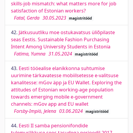
skills-job mismatch: what matters more for job
satisfaction of Estonian workers?
Fatal, Gerda
30.05.2023
magistritööd
42.
Jätkusuutliku moe ostukavatsus üliõpilaste
seas Eestis. Sustainable Fashion Purchasing
Intent Among University Students in Estonia
Fatima, Yumna
31.05.2024
magistritööd
43.
Eesti tööealise elanikkonna suhtumise
uurimine tärkavatesse mobiilsetesse e-valitsuse
kanalitesse: mGov äpp ja EU Wallet. Exploring the
attitudes of Estonian working-age population
towards emerging mobile e-government
channels: mGov app and EU wallet
Forsby-Impiö, Jelena
03.06.2024
magistritööd
44.
Eesti II samba pensionifondide
tulemuslikkuse seos tasudega perioodil 2017-