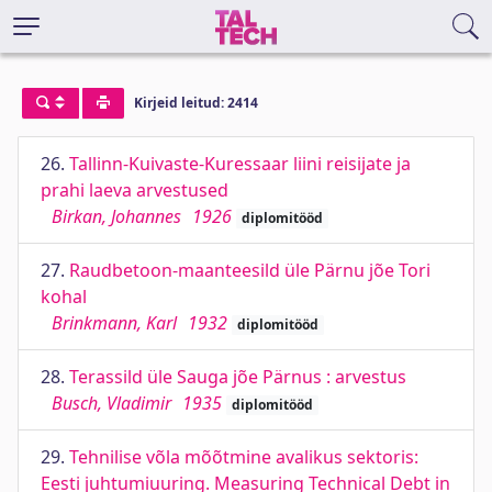
Kirjeid leitud: 2414
26.
Tallinn-Kuivaste-Kuressaar liini reisijate ja
prahi laeva arvestused
Birkan, Johannes
1926
diplomitööd
27.
Raudbetoon-maanteesild üle Pärnu jõe Tori
kohal
Brinkmann, Karl
1932
diplomitööd
28.
Terassild üle Sauga jõe Pärnus : arvestus
Busch, Vladimir
1935
diplomitööd
29.
Tehnilise võla mõõtmine avalikus sektoris:
Eesti juhtumiuuring. Measuring Technical Debt in