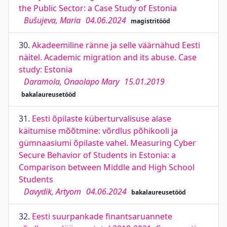
the Public Sector: a Case Study of Estonia
Bušujeva, Maria
04.06.2024
magistritööd
30.
Akadeemiline ränne ja selle väärnähud Eesti
näitel. Academic migration and its abuse. Case
study: Estonia
Daramola, Onaolapo Mary
15.01.2019
bakalaureusetööd
31.
Eesti õpilaste küberturvalisuse alase
käitumise mõõtmine: võrdlus põhikooli ja
gümnaasiumi õpilaste vahel. Measuring Cyber
Secure Behavior of Students in Estonia: a
Comparison between Middle and High School
Students
Davydik, Artyom
04.06.2024
bakalaureusetööd
32.
Eesti suurpankade finantsaruannete