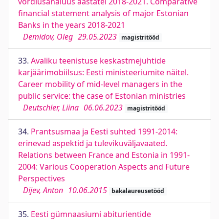
võrdlusanalüüs aastatel 2018-2021. Comparative
financial statement analysis of major Estonian
Banks in the years 2018-2021
Demidov, Oleg
29.05.2023
magistritööd
33.
Avaliku teenistuse keskastmejuhtide
karjäärimobiilsus: Eesti ministeeriumite näitel.
Career mobility of mid-level managers in the
public service: the case of Estonian ministries
Deutschler, Liina
06.06.2023
magistritööd
34.
Prantsusmaa ja Eesti suhted 1991-2014:
erinevad aspektid ja tulevikuväljavaated.
Relations between France and Estonia in 1991-
2004: Various Cooperation Aspects and Future
Perspectives
Dijev, Anton
10.06.2015
bakalaureusetööd
35.
Eesti gümnaasiumi abiturientide