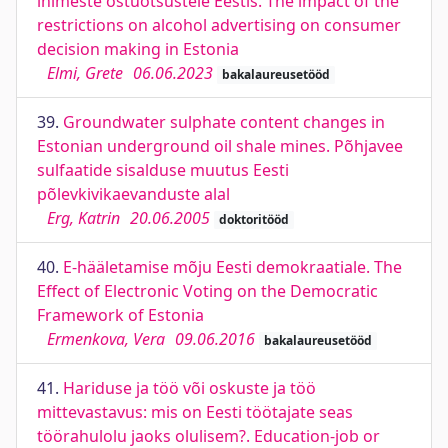
inimeste ostuotsustele Eestis. The impact of the
restrictions on alcohol advertising on consumer
decision making in Estonia
Elmi, Grete
06.06.2023
bakalaureusetööd
39.
Groundwater sulphate content changes in
Estonian underground oil shale mines. Põhjavee
sulfaatide sisalduse muutus Eesti
põlevkivikaevanduste alal
Erg, Katrin
20.06.2005
doktoritööd
40.
E-hääletamise mõju Eesti demokraatiale. The
Effect of Electronic Voting on the Democratic
Framework of Estonia
Ermenkova, Vera
09.06.2016
bakalaureusetööd
41.
Hariduse ja töö või oskuste ja töö
mittevastavus: mis on Eesti töötajate seas
töörahulolu jaoks olulisem?. Education-job or