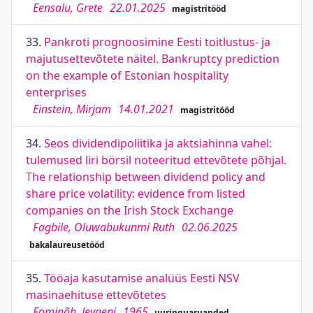
Eensalu, Grete
22.01.2025
magistritööd
33.
Pankroti prognoosimine Eesti toitlustus- ja
majutusettevõtete näitel. Bankruptcy prediction
on the example of Estonian hospitality
enterprises
Einstein, Mirjam
14.01.2021
magistritööd
34.
Seos dividendipoliitika ja aktsiahinna vahel:
tulemused liri börsil noteeritud ettevõtete põhjal.
The relationship between dividend policy and
share price volatility: evidence from listed
companies on the Irish Stock Exchange
Fagbile, Oluwabukunmi Ruth
02.06.2025
bakalaureusetööd
35.
Tööaja kasutamise analüüs Eesti NSV
masinaehituse ettevõtetes
Fominõh, Jevgeni
1965
uuringuaruanded