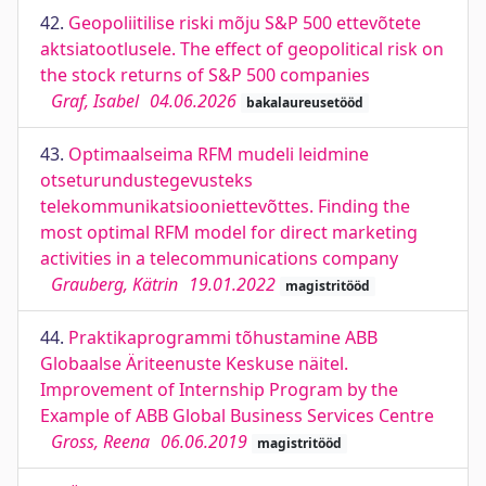
42.
Geopoliitilise riski mõju S&P 500 ettevõtete
aktsiatootlusele. The effect of geopolitical risk on
the stock returns of S&P 500 companies
Graf, Isabel
04.06.2026
bakalaureusetööd
43.
Optimaalseima RFM mudeli leidmine
otseturundustegevusteks
telekommunikatsiooniettevõttes. Finding the
most optimal RFM model for direct marketing
activities in a telecommunications company
Grauberg, Kätrin
19.01.2022
magistritööd
44.
Praktikaprogrammi tõhustamine ABB
Globaalse Äriteenuste Keskuse näitel.
Improvement of Internship Program by the
Example of ABB Global Business Services Centre
Gross, Reena
06.06.2019
magistritööd