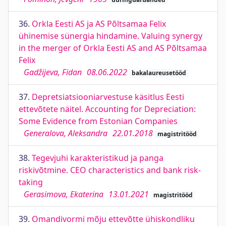
36.
Orkla Eesti AS ja AS Põltsamaa Felix
ühinemise sünergia hindamine. Valuing synergy
in the merger of Orkla Eesti AS and AS Põltsamaa
Felix
Gadžijeva, Fidan
08.06.2022
bakalaureusetööd
37.
Depretsiatsiooniarvestuse käsitlus Eesti
ettevõtete näitel. Accounting for Depreciation:
Some Evidence from Estonian Companies
Generalova, Aleksandra
22.01.2018
magistritööd
38.
Tegevjuhi karakteristikud ja panga
riskivõtmine. CEO characteristics and bank risk-
taking
Gerasimova, Ekaterina
13.01.2021
magistritööd
39.
Omandivormi mõju ettevõtte ühiskondliku