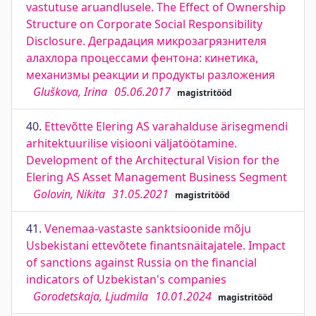
vastutuse aruandlusele. The Effect of Ownership
Structure on Corporate Social Responsibility
Disclosure. Деградация микрозагрязнителя
алахлора процессами фентона: кинетика,
механизмы реакции и продукты разложения
Gluškova, Irina
05.06.2017
magistritööd
40.
Ettevõtte Elering AS varahalduse ärisegmendi
arhitektuurilise visiooni väljatöötamine.
Development of the Architectural Vision for the
Elering AS Asset Management Business Segment
Golovin, Nikita
31.05.2021
magistritööd
41.
Venemaa-vastaste sanktsioonide mõju
Usbekistani ettevõtete finantsnäitajatele. Impact
of sanctions against Russia on the financial
indicators of Uzbekistan's companies
Gorodetskaja, Ljudmila
10.01.2024
magistritööd