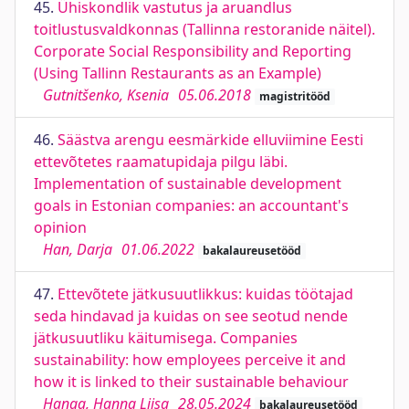
45.
Ühiskondlik vastutus ja aruandlus
toitlustusvaldkonnas (Tallinna restoranide näitel).
Corporate Social Responsibility and Reporting
(Using Tallinn Restaurants as an Example)
Gutnitšenko, Ksenia
05.06.2018
magistritööd
46.
Säästva arengu eesmärkide elluviimine Eesti
ettevõtetes raamatupidaja pilgu läbi.
Implementation of sustainable development
goals in Estonian companies: an accountant's
opinion
Han, Darja
01.06.2022
bakalaureusetööd
47.
Ettevõtete jätkusuutlikkus: kuidas töötajad
seda hindavad ja kuidas on see seotud nende
jätkusuutliku käitumisega. Companies
sustainability: how employees perceive it and
how it is linked to their sustainable behaviour
Hanga, Hanna Liisa
28.05.2024
bakalaureusetööd